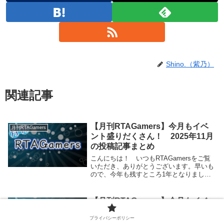
Shino.（紫乃）
関連記事
【月刊RTAGamers】今月もイベ
月刊RTAGamers
ント盛りだくさん！ 2025年11月
の投稿記事まとめ
こんにちは！ いつもRTAGamersをご覧
いただき、ありがとうございます。早いも
ので、今年も残すところ1年となりまし
た。今年はどんな1年でしたか？今年も
RTAGamersではアドベントカレンダーを
開催中です。ぜひこちらもお楽しみくださ
【月刊RTAGamers】今月もイベ
月刊RTAGamers
い！...
ント盛りだくさん！ 2025年7月
プライバシーポリシー
の投稿記事まとめ