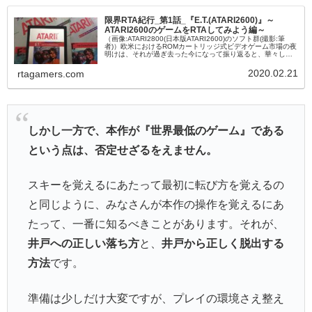
限界RTA紀行_第1話_『E.T.(ATARI2600)』～
ATARI2600のゲームをRTAしてみよう編～
（画像:ATARI2800(日本版ATARI2600)のソフト群(撮影:筆
者)）欧米におけるROMカートリッジ式ビデオゲーム市場の夜
明けは、それが過ぎ去った今になって振り返ると、華々しく
も物寂しいものでした。1977年にATARI社が発売し...
2020.02.21
rtagamers.com
しかし一方で、本作が『世界最低のゲーム』である
という点は、否定せざるをえません。
スキーを覚えるにあたって最初に転び方を覚えるの
と同じように、みなさんが本作の操作を覚えるにあ
たって、一番に知るべきことがあります。それが、
井戸への正しい落ち方
と、
井戸から正しく脱出する
方法
です。
準備は少しだけ大変ですが、プレイの環境さえ整え