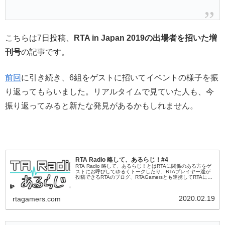
こちらは7日投稿、
RTA in Japan 2019の出場者を招いた増
刊号
の記事です。
前回
に引き続き、6組をゲストに招いてイベントの様子を振
り返ってもらいました。リアルタイムで見ていた人も、今
振り返ってみると新たな発見があるかもしれません。
RTA Radio 略して、あるらじ！#4
RTA Radio 略して、あるらじ！とはRTAに関係のある方をゲ
ストにお呼びしてゆるくトークしたり、RTAプレイヤー達が
投稿できるRTAのブログ、RTAGamersとも連携してRTAに関
するの様々な情報をこの番組から発信していく、RTAの...
2020.02.19
rtagamers.com