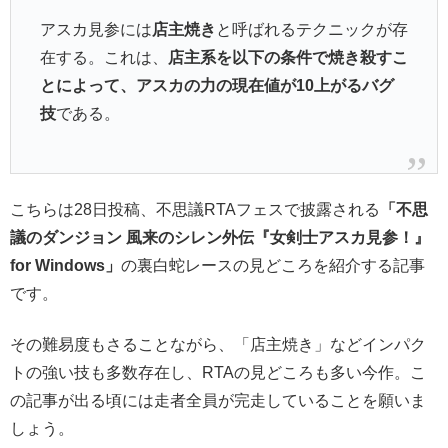
アスカ見参には
店主焼き
と呼ばれるテクニックが存
在する。これは、
店主系を以下の条件で焼き殺すこ
とによって、アスカの力の現在値が10上がるバグ
技
である。
こちらは28日投稿、不思議RTAフェスで披露される
「不思
議のダンジョン 風来のシレン外伝『女剣士アスカ見参！』
for Windows」
の裏白蛇レースの見どころを紹介する記事
です。
その難易度もさることながら、「店主焼き」などインパク
トの強い技も多数存在し、RTAの見どころも多い今作。こ
の記事が出る頃には走者全員が完走していることを願いま
しょう。