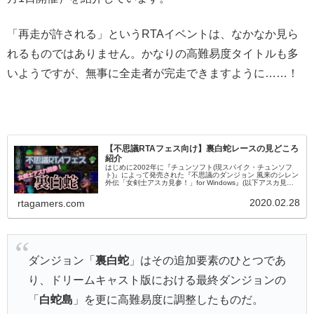
「再走が許される」というRTAイベントは、なかなか見ら
れるものではありません。かなりの高難易度タイトルも多
いようですが、無事に全走者が完走できますように……！
【不思議RTAフェス向け】裏白蛇レースの見どころ
紹介
はじめに2002年に『チュンソフト(現スパイク・チュンソフ
ト)』によって発売された『不思議のダンジョン 風来のシレン
外伝「女剣士アスカ見参！」for Windows』(以下アスカ見参)
は、ドリームキャスト用ソフトとして『ネバーランドカンパ
ニ...
2020.02.28
rtagamers.com
ダンジョン「
裏白蛇
」はその追加要素のひとつであ
り、ドリームキャスト版における最終ダンジョンの
「
白蛇島
」を更に高難易度に調整したものだ。