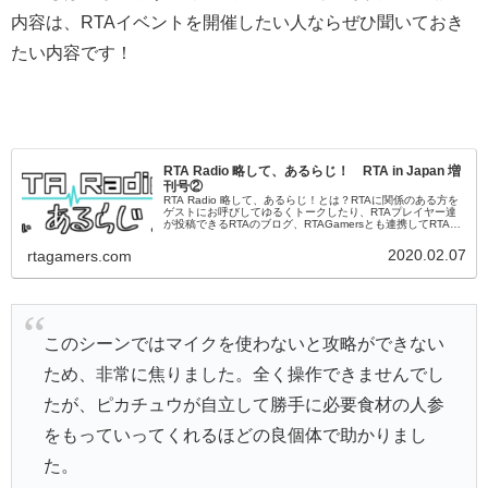
内容は、RTAイベントを開催したい人ならぜひ聞いておき
たい内容です！
RTA Radio 略して、あるらじ！ RTA in Japan 増
刊号②
RTA Radio 略して、あるらじ！とは？RTAに関係のある方を
ゲストにお呼びしてゆるくトークしたり、RTAプレイヤー達
が投稿できるRTAのブログ、RTAGamersとも連携してRTAに
関する様々な情報をこの番組から発信していく、RTAの...
2020.02.07
rtagamers.com
このシーンではマイクを使わないと攻略ができない
ため、非常に焦りました。全く操作できませんでし
たが、ピカチュウが自立して勝手に必要食材の人参
をもっていってくれるほどの良個体で助かりまし
た。