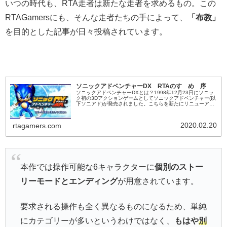
いつの時代も、RTA走者は新たな走者を求めるもの。この
RTAGamersにも、そんな走者たちの手によって、
「布教」
を目的とした記事が日々投稿されています。
ソニックアドベンチャーDX RTAのすゝめ 序
ソニックアドベンチャーDXとは？1998年12月23日にソニッ
ク初の3Dアクションゲームとしてソニックアドベンチャー(以
下ソニアド)が発売されました。こちらを新たにリニューアル
したのが、今回紹介するソニックアドベンチャーDX(以下ソニ
アドD...
2020.02.20
rtagamers.com
本作では操作可能な6キャラクターに
個別のストー
リーモードとエンディング
が用意されています。
要求される操作も全く異なるものになるため、単純
にカテゴリーが多いというわけではなく、
もはや
別