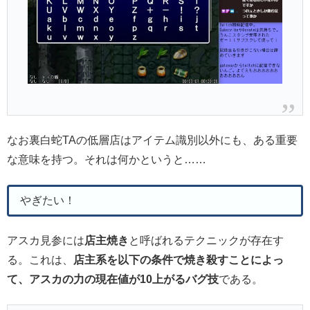
なお裏白蛇TAの低層店はアイテム識別以外にも、ある重要
な意味を持つ。それは何かというと……
やぎたい！
アスカ見参には
店主焼き
と呼ばれるテクニックが存在す
る。これは、
店主系を以下の条件で焼き殺すことによっ
て、アスカの力の現在値が10上がるバグ技
である。