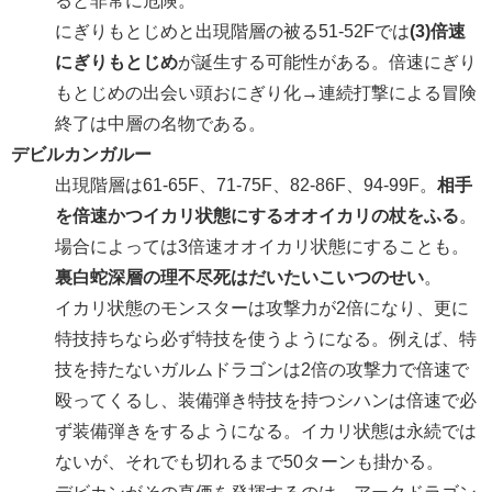
ると非常に危険。
にぎりもとじめと出現階層の被る51-52Fでは
(3)倍速
にぎりもとじめ
が誕生する可能性がある。倍速にぎり
もとじめの出会い頭おにぎり化→連続打撃による冒険
終了は中層の名物である。
デビルカンガルー
出現階層は61-65F、71-75F、82-86F、94-99F。
相手
を倍速かつイカリ状態にするオオイカリの杖をふる
。
場合によっては3倍速オオイカリ状態にすることも。
裏白蛇深層の理不尽死はだいたいこいつのせい
。
イカリ状態のモンスターは攻撃力が2倍になり、更に
特技持ちなら必ず特技を使うようになる。例えば、特
技を持たないガルムドラゴンは2倍の攻撃力で倍速で
殴ってくるし、装備弾き特技を持つシハンは倍速で必
ず装備弾きをするようになる。イカリ状態は永続では
ないが、それでも切れるまで50ターンも掛かる。