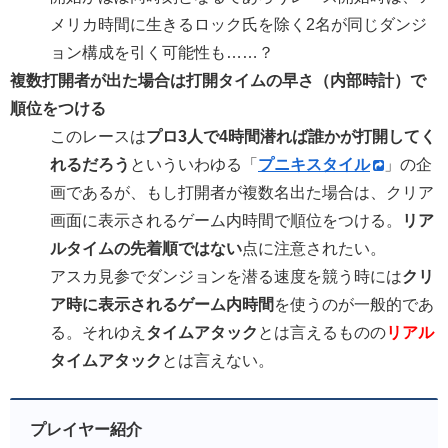
メリカ時間に生きるロック氏を除く2名が同じダンジ
ョン構成を引く可能性も……？
複数打開者が出た場合は打開タイムの早さ（内部時計）で
順位をつける
このレースは
プロ3人で4時間潜れば誰かが打開してく
れるだろう
といういわゆる「
プニキスタイル
」の企
画であるが、もし打開者が複数名出た場合は、クリア
画面に表示されるゲーム内時間で順位をつける。
リア
ルタイムの先着順ではない
点に注意されたい。
アスカ見参でダンジョンを潜る速度を競う時には
クリ
ア時に表示されるゲーム内時間
を使うのが一般的であ
る。それゆえ
タイムアタック
とは言えるものの
リアル
タイムアタック
とは言えない。
プレイヤー紹介