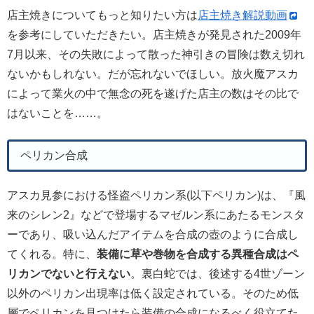
店主焼きについてもっと知りたい方は
店主焼き解説動画
を参考にしていただきたい。店主焼きが発見された2009年
7月以来、その失敗によって散った神引きの冒険は数え切れ
ないかもしれない。だが忘れないでほしい。放火魔アスカ
によって業火の中で無念の死を遂げた店主の数はその比で
はないことを……。
ペリカン合成
アスカ見参における怪盗ペリカン系(以下ペリカン)は、『風
来のシレン2』などで登場するマゼルン系にあたるモンスタ
ーであり、吸い込んだアイテムを合成の壺のように合成し
てくれる。特に、
装備に草や巻物を合成する異種合成はペ
リカンでないと行えない
。裏白蛇では、後述する4世ゾーン
以外のペリカン出現率は低く設定されている。そのため低
層でペリカンを見つけたら装備の合成になるべく役立てた