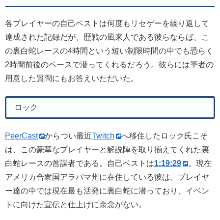
各プレイヤーの自己ベストは何度もリセゲーを繰り返して
達成された記録だが、歴戦の風来人である彼らならば、こ
の裏白蛇レースの4時間という短い制限時間の中でも恐らく
2時間前後のペースで潜ってくれるだろう。彼らには筆者の
用意した質問にもお答えいただいた。
ロック
PeerCast
からつい最近
Twitch
へ移住したロック氏こそ
は、この豪華なプレイヤーと解説陣を取り揃えてくれた裏
白蛇レースの首謀者である。自己ベストは
1:19:29
。現在
アメリカ合衆国アラバマ州に在住している彼は、プレイヤ
ー達の中では現在最も活発に裏白蛇に潜っており、イベン
トに向けた宣伝と仕上げに余念がない。