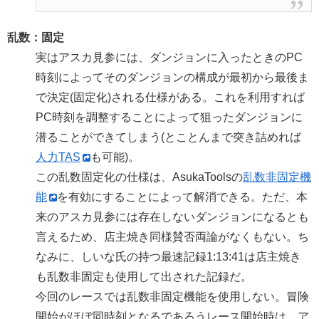
乱数：固定
実はアスカ見参には、ダンジョンに入ったときのPC
時刻によってそのダンジョンの構成が最初から最後ま
で決定(固定化)される仕様がある。これを利用すれば
PC時刻を調整することによって狙ったダンジョンに
潜ることができてしまう(とことんまで突き詰めれば
人力TAS
も可能)。
この乱数固定化の仕様は、AsukaToolsの
乱数非固定機
能
を有効にすることによって解消できる。ただ、本
来のアスカ見参には存在しないダンジョンになるとも
言えるため、店主焼き同様賛否両論がなくもない。ち
なみに、しいな氏の持つ最速記録1:13:41は店主焼き
も乱数非固定も使用して出された記録だ。
今回のレースでは乱数非固定機能を使用しない。冒険
開始がほぼ同時刻となるであろうレース開始時は、ア