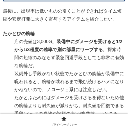
最後に、出現率は低いものの引くことができればタイム短
縮や安定打開に大きく寄与するアイテムを紹介したい。
たかとびの腕輪
店の売値は3,000G。
装備中にダメージを受けると1/2
から1/3程度の確率で別の部屋にワープする
。探索時
間の短縮のみならず緊急回避手段としても非常に有効
な腕輪だ。
装備外し手段がない状態でたかとびの腕輪が装備中に
呪われると、腕輪が壊れるまで飛び続けるハメになり
かねないので、ノロージョ系には注意したい。
たかとぶためにはダメージを受けざるを得ないため他
の腕輪よりも耐久値が減りがち。耐久値を回復できる
手段(メッキの巻物や祝福の壺)が複数欲しいところ。
とうぞくの腕輪
プライバシーポリシー