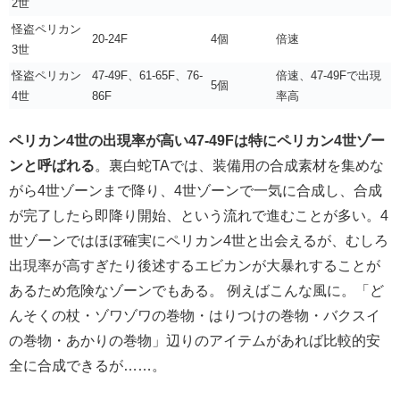
2世
怪盗ペリカン
20-24F
4個
倍速
3世
怪盗ペリカン
47-49F、61-65F、76-
倍速、47-49Fで出現
5個
4世
86F
率高
ペリカン4世の出現率が高い47-49Fは特にペリカン4世ゾー
ンと呼ばれる
。裏白蛇TAでは、装備用の合成素材を集めな
がら4世ゾーンまで降り、4世ゾーンで一気に合成し、合成
が完了したら即降り開始、という流れで進むことが多い。4
世ゾーンではほぼ確実にペリカン4世と出会えるが、むしろ
出現率が高すぎたり後述するエビカンが大暴れすることが
あるため危険なゾーンでもある。 例えばこんな風に。「ど
んそくの杖・ゾワゾワの巻物・はりつけの巻物・バクスイ
の巻物・あかりの巻物」辺りのアイテムがあれば比較的安
全に合成できるが……。