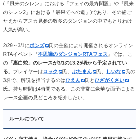
(『風来のシレン』における「フェイの最終問題」や『風来
のシレン2』における「最果てへの道」)であり、その歯ご
たえからアスカ見参の数多のダンジョンの中でもとりわけ
人気が高い。
2/29～3/1に
ポンズ
氏の主催により開催されるオンライン
RTAイベント『
不思議のダンジョンRTAフェス
』では、こ
の
「裏白蛇」のレースが3/1の13:25頃から予定されてい
る
。プレイヤーは
ロック
氏、
ぶたまん
氏、
しいな
氏の
3名で、解説を担当するのは
ひえん
氏と
ひざがくさい
氏。持ち時間は4時間である。この非常に豪華な面子による
レース企画の見どころを紹介したい。
ルールについて