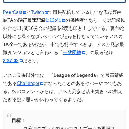
PeerCast
と
Twitch
で同時配信しているしいな氏は裏白
蛇TAの
現行最速記録
1:13:41
の保持者
であり、その記録以
外にも1時間10分台の記録を2度も叩き出している。裏白蛇
以外にも様々なダンジョンで記録を打ち立てている
アスカ
TA全一
である彼だが、中でも特筆すべきは、アスカ見参最
難ダンジョンとも言われる「
一致団結
」の最速記録
2:37:42
だろう。
アスカ見参以外では、『
League of Legends
』で最高階級
である
Challenger
になったことのあるやべーやつでもあ
る。彼のコメントからは、アスカ見参と店主焼きへの燃え
たぎる熱い思いが伝わってくるようだ。
目標！
自分達のプレイでまたアスカブームを再燃さ