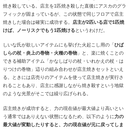
焼き殺している。店主を1匹焼き殺した直後にアスカのグラ
フィックが固まっているが、この状態で同じフロアで店主
焼きした場合は確実に成功する。
店主が2匹いる店で1匹焼
けば、ノーリスクでもう1匹焼ける
というわけだ。
しいな氏が欲しいアイテムにも挙げた火起こし用の「
ひば
しらの杖・炎上の巻物・火種の巻物
」と、楽に焼くことの
できる補助アイテム「かなしばりの杖・いれかえの杖・は
りつけの巻物」辺りの組み合わせが店主焼きセットといえ
る。ときには店売りのアイテムを使って店主焼きが実行さ
れることもあり、店主に感謝しながら焼き殺すという地獄
のような光景がそこでは繰り広げられる。
店主焼きが成功すると、力の現在値が最大値より高いとい
う通常ではありえない状態になるため、以下のように
力の
最大値が変動したりすると、力の現在値が元に戻ってしま