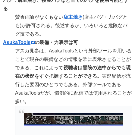
バグ：店主焼き、換金バグなど全てのバグを使用可能とす
る
賛否両論がなくもない
店主焼き
(店主バグ・力バグと
も)が許可される。後述するが、いろいろと危険なバ
グ技である。
AsukaTools
の装備・力表示は可
アスカ見参は、AsukaToolsという外部ツールを用いる
ことで現在の装備などの情報を常に表示させることが
できる。これによって
視聴者は冒険の途中からでも現
在の状況をすぐ把握することができる。
実況配信が流
行した要因のひとつでもある。外部ツールである
AsukaToolsだが、慣例的に配信では使用されることが
多い。