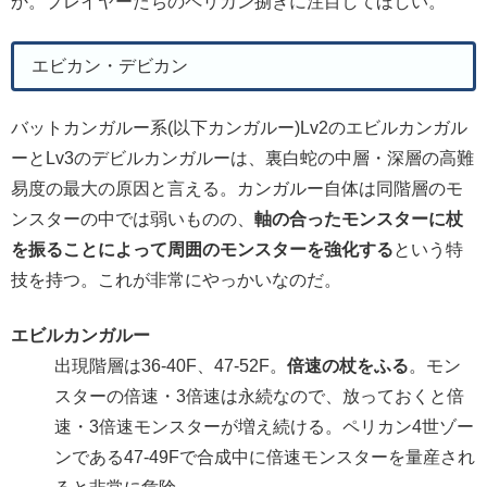
か。プレイヤーたちのペリカン捌きに注目してほしい。
エビカン・デビカン
バットカンガルー系(以下カンガルー)Lv2のエビルカンガル
ーとLv3のデビルカンガルーは、裏白蛇の中層・深層の高難
易度の最大の原因と言える。カンガルー自体は同階層のモ
ンスターの中では弱いものの、
軸の合ったモンスターに杖
を振ることによって周囲のモンスターを強化する
という特
技を持つ。これが非常にやっかいなのだ。
エビルカンガルー
出現階層は36-40F、47-52F。
倍速の杖をふる
。モン
スターの倍速・3倍速は永続なので、放っておくと倍
速・3倍速モンスターが増え続ける。ペリカン4世ゾー
ンである47-49Fで合成中に倍速モンスターを量産され