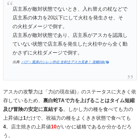
店主系が敵対状態でないとき、入れ替えの杖などで
店主系の体力を20以下にして火柱を発生させ、そ
の火柱ダメージで倒す。
店主系が敵対状態であり、店主系がアスカを認識し
ていない状態で店主系を発生した火柱中から全く動
かさずに火柱ダメージで倒す。
出典:
バグ – 風来のシレン外伝 女剣士アスカ見参！ 攻略Wiki
アスカの攻撃力は「力(の現在値)」のステータスに大きく依
存しているため、
裏白蛇TAで力を上げることはタイム短縮
及び冒険の安定に直結する
。しかし力の種を食べても力の
上昇値は
1
だけで、祝福力の種をよくきき状態で食べても
4
。店主焼きの上昇値
10
がいかに破格であるか分かるだろ
う。