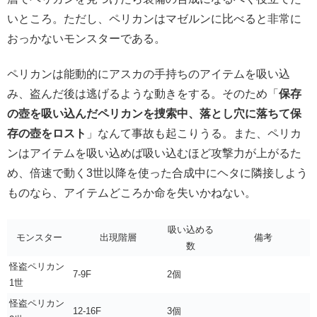
いところ。ただし、ペリカンはマゼルンに比べると非常に
おっかないモンスターである。
ペリカンは能動的にアスカの手持ちのアイテムを吸い込
み、盗んだ後は逃げるような動きをする。そのため「
保存
の壺を吸い込んだペリカンを捜索中、落とし穴に落ちて保
存の壺をロスト
」なんて事故も起こりうる。また、ペリカ
ンはアイテムを吸い込めば吸い込むほど攻撃力が上がるた
め、倍速で動く3世以降を使った合成中にヘタに隣接しよう
ものなら、アイテムどころか命を失いかねない。
吸い込める
モンスター
出現階層
備考
数
怪盗ペリカン
7-9F
2個
1世
怪盗ペリカン
12-16F
3個