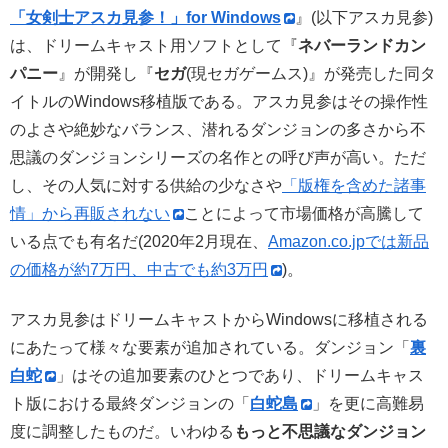
「女剣士アスカ見参！」for Windows
』(以下アスカ見参)
は、ドリームキャスト用ソフトとして『
ネバーランドカン
パニー
』が開発し『
セガ
(現セガゲームス)』が発売した同タ
イトルのWindows移植版である。アスカ見参はその操作性
のよさや絶妙なバランス、潜れるダンジョンの多さから不
思議のダンジョンシリーズの名作との呼び声が高い。ただ
し、その人気に対する供給の少なさや
「版権を含めた諸事
情」から再販されない
ことによって市場価格が高騰して
いる点でも有名だ(2020年2月現在、
Amazon.co.jpでは新品
の価格が約7万円、中古でも約3万円
)。
アスカ見参はドリームキャストからWindowsに移植される
にあたって様々な要素が追加されている。ダンジョン「
裏
白蛇
」はその追加要素のひとつであり、ドリームキャス
ト版における最終ダンジョンの「
白蛇島
」を更に高難易
度に調整したものだ。いわゆる
もっと不思議なダンジョン