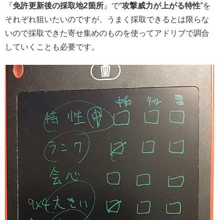
『
免許更新後の採取地2箇所
』で“
攻撃威力が上がる特性
”を
それぞれ狙いたいのですが、うまく採取できるとは限らな
いので採取できた寄せ集めのものを使ってアドリブで調合
していくことも必要です。