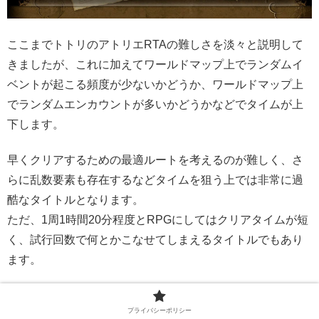
ここまでトトリのアトリエRTAの難しさを淡々と説明して
きましたが、これに加えてワールドマップ上でランダムイ
ベントが起こる頻度が少ないかどうか、ワールドマップ上
でランダムエンカウントが多いかどうかなどでタイムが上
下します。
早くクリアするための最適ルートを考えるのが難しく、さ
らに乱数要素も存在するなどタイムを狙う上では非常に過
酷なタイトルとなります。
ただ、1周1時間20分程度とRPGにしてはクリアタイムが短
く、試行回数で何とかこなせてしまえるタイトルでもあり
ます。
PC版が最速となるとPCスペックにもタイムが左右される
プライバシーポリシー
のでおすすめは難しいですが、無印版、Plus版、DX版とバ