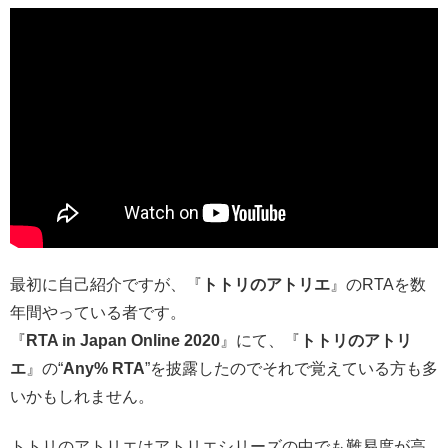
最初に自己紹介ですが、『
トトリのアトリエ
』のRTAを数
年間やっている者です。
『
RTA in Japan Online 2020
』にて、『
トトリのアトリ
エ
』の“
Any% RTA
”を披露したのでそれで覚えている方も多
いかもしれません。
トトリのアトリエはアトリエシリーズの中でも難易度が高