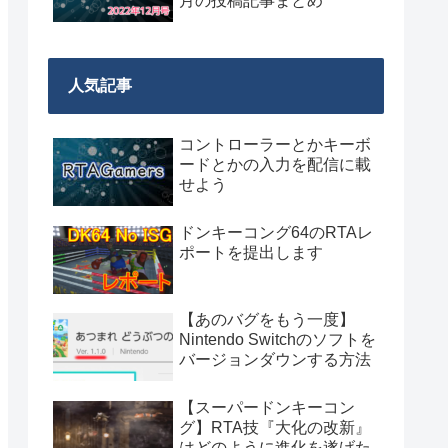
月の投稿記事まとめ
人気記事
コントローラーとかキーボ
ードとかの入力を配信に載
せよう
ドンキーコング64のRTAレ
ポートを提出します
【あのバグをもう一度】
Nintendo Switchのソフトを
バージョンダウンする方法
【スーパードンキーコン
グ】RTA技『大化の改新』
はどのように進化を遂げた