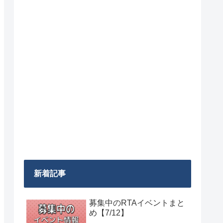
新着記事
募集中のRTAイベントまと
め【7/12】