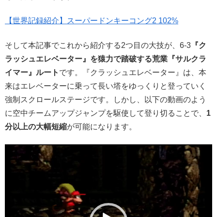
【世界記録紹介】スーパードンキーコング2 102%
そして本記事でこれから紹介する2つ目の大技が、6-3
『ク
ラッシュエレベーター』を猿力で踏破する荒業『サルクラ
イマー』ルート
です。『クラッシュエレベーター』は、本
来はエレベーターに乗って長い塔をゆっくりと登っていく
強制スクロールステージです。しかし、以下の動画のよう
に空中チームアップジャンプを駆使して登り切ることで、
1
分以上の大幅短縮
が可能になります。
動
画
プ
レ
ー