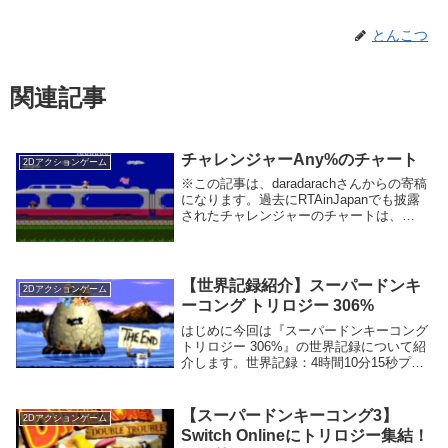
とんこつ
関連記事
チャレンジャーAny%のチャート
2Dアクションゲーム
※この記事は、daradarachさんからの寄稿
になります。過去にRTAinJapanでも披露
されたチャレンジャーのチャートは、
Speedrun.comの該当ゲームページのGuide
などにも載っていない。2007年に書いた拙
blog記事も残...
【世界記録紹介】スーパードンキ
2Dアクションゲーム
ーコング トリロジー 306%
はじめに今回は『スーパードンキーコング
トリロジー 306%』の世界記録について紹
介します。世界記録：4時間10分15秒プレ
イヤー：V0oid氏記録動画：なしスーパー
ドンキーコング トリロジーとは「トリロ
ジー」とは3部作を指す言葉であり、『...
【スーパードンキーコング3】
2Dアクションゲーム
Switch Onlineにトリロジー集結！