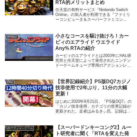
RTA的メリットまとめ
任天堂の有料サービス『Nintendo Switch
Online』の加入者が利用できる『ファミリ
ーコンピュータ＆スーパーファミコン
Nintendo Switch Online』にて、12月18日
（金）に5つのゲームタイトルが追加され
まし...
小さなコースを駆け抜けろ！カー
WR紹介
ビィのエアライド ウエライド
Any% RTAの紹介
カービィのエアライドとは2003年にHAL研
究所と任天堂によって発売されたニンテン
ドーゲームキューブ専用のアクションレー
スゲームです。カービィシリーズでは唯一
のレースゲームで、エアライド、ウエライ
ド、シティトライアルの3つのモードが収
【世界記録紹介】PS版DQ7カジノ
RPG
録され...
技非使用で2年ぶり、11分の大幅
更新！
はじめに2020年9月21日、『PS版DQ7』の
「カジノ技非使用」カテゴリの世界記録が
更新された。走者はみるきぃ氏、記録は
12:38:48だ。前世界記録であるけった氏の
12:49:48から約2年4ヶ月ぶり、11分もの大
幅更新である。動画はこ...
【スーパードンキーコング2】ルー
2Dアクションゲーム
ト研究者に聞く「RTAを変えた発