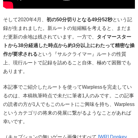
そして2020年4月、
初の50分切りとなる49分52秒
という記
録が生まれました。新ルートの短縮幅を考えると、まだま
だ更新の余地は残されています。一方で、
タイマースター
トから38分経過した時点から約3分以上にわたって精密な操
作が要求される
という『サルクライマー』ルートの性質
上、現行ルートで記録を詰めること自体、極めて困難でも
あります。
本記事でご紹介したルートを使ってWarplessを完走してい
るのは、本稿執筆時点で未だに筆者1人のみです。この記事
の読者の方が1人でもこのルートにご興味を持ち、Warpless
というカテゴリの将来の発展に繋がるようなことがあれば
幸いです。
（キャプションの無いゲーム画像はすべて
[WR] Donkey