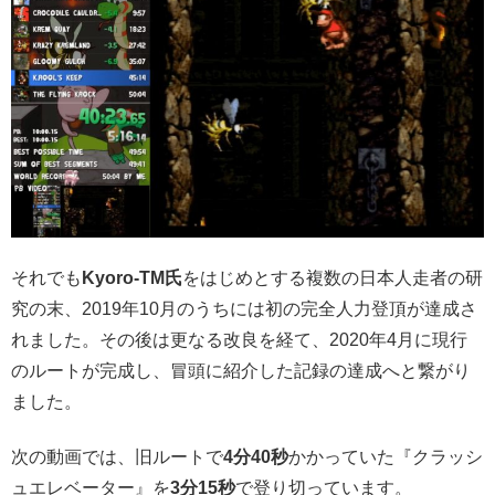
それでも
Kyoro-TM氏
をはじめとする複数の日本人走者の研
究の末、2019年10月のうちには初の完全人力登頂が達成さ
れました。その後は更なる改良を経て、2020年4月に現行
のルートが完成し、冒頭に紹介した記録の達成へと繋がり
ました。
次の動画では、旧ルートで
4分40秒
かかっていた『クラッシ
ュエレベーター』を
3分15秒
で登り切っています。