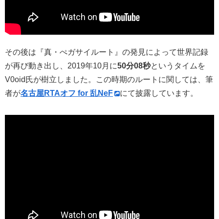
その後は『真・ぺガサイルート』の発見によって世界記録
が再び動き出し、2019年10月に
50分08秒
というタイムを
V0oid氏が樹立しました。この時期のルートに関しては、筆
者が
名古屋RTAオフ for 乱NeF
にて披露しています。