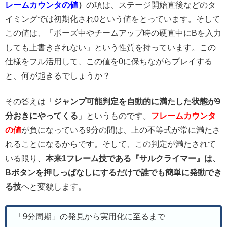
レームカウンタの値
）
の項は、ステージ開始直後などのタ
イミングでは初期化され0という値をとっています。そして
この値は、「ポーズ中やチームアップ時の硬直中にBを入力
しても上書きされない」という性質を持っています。この
仕様をフル活用して、この値を0に保ちながらプレイする
と、何が起きるでしょうか？
その答えは「
ジャンプ可能判定を自動的に満たした状態が9
分おきにやってくる
」というものです。
フレームカウンタ
の値
が負になっている9分の間は、上の不等式が常に満たさ
れることになるからです。そして、この判定が満たされて
いる限り、
本来1フレーム技である『サルクライマー』は、
Bボタンを押しっぱなしにするだけで誰でも簡単に発動でき
る技
へと変貌します。
「9分周期」の発見から実用化に至るまで