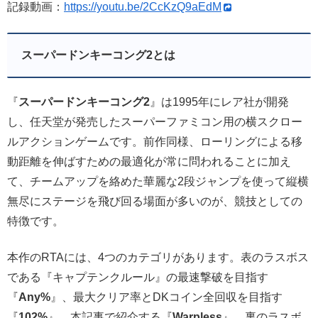
記録動画：
https://youtu.be/2CcKzQ9aEdM
スーパードンキーコング2とは
『
スーパードンキーコング2
』は1995年にレア社が開発
し、任天堂が発売したスーパーファミコン用の横スクロー
ルアクションゲームです。前作同様、ローリングによる移
動距離を伸ばすための最適化が常に問われることに加え
て、チームアップを絡めた華麗な2段ジャンプを使って縦横
無尽にステージを飛び回る場面が多いのが、競技としての
特徴です。
本作のRTAには、4つのカテゴリがあります。表のラスボス
である『キャプテンクルール』の最速撃破を目指す
『
Any%
』、最大クリア率とDKコイン全回収を目指す
『
102%
』、本記事で紹介する『
Warpless
』、裏のラスボ