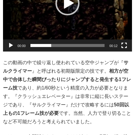
ヤ
ー
00:00
00:12
この動画の中で繰り返し使われている空中ジャンプが『
サ
ルクライマー
』と呼ばれる初期版限定の技です。
相方が空
中で合体した瞬間ぴったりにジャンプすると発生する1フレ
ーム技
であり、約1/60秒という精度の入力が必要となりま
す。『クラッシュエレベーター』は非常に縦に長いステー
ジであり、『サルクライマー』だけで攻略するには
50回以
上もの1フレーム技が必要
です。当然、人力で登り切ること
など不可能だろうと考えられていました。