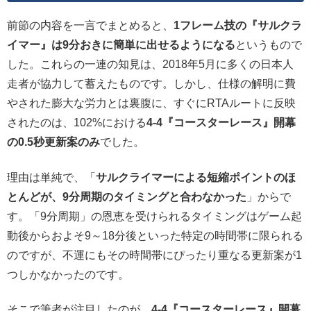
前節の内容を一言でまとめると、
1フレーム技の『サルクラ
イマー』は9分おきに簡単に出せるようになる
というもので
した。これらの一連の知見は、2018年5月に多くの日本人
走者が協力して蓄えたものです。しかし、仕様の解明に費
やされた膨大な労力とは裏腹に、すぐにRTAルートに反映
されたのは、102%における
4-4『コースターレース』開幕
の0.5秒更新案のみ
でした。
理由は単純で、「
サルクライマーによる短縮ポイントのほ
とんどが、9分周期のタイミングと合わなかった
」からで
す。「9分周期」の恩恵を受けられるタイミングはゲーム起
動後からおよそ9～18分後といった特定の時間帯に限られる
のですが、不運にもその時間帯にぴったり重なる更新案が1
つしかなかったのです。
そこで筆者が注目したのが、
4-4『コースターレース』開幕