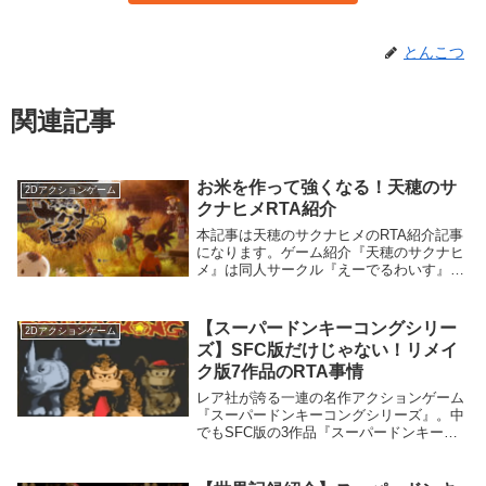
とんこつ
関連記事
お米を作って強くなる！天穂のサ
2Dアクションゲーム
クナヒメRTA紹介
本記事は天穂のサクナヒメのRTA紹介記事
になります。ゲーム紹介『天穂のサクナヒ
メ』は同人サークル『えーでるわいす』が
開発、2020年11月12日に『マーベラス』
から販売された稲作とバトルアクションの
二つを行っていくゲームになります。
【スーパードンキーコングシリー
2Dアクションゲーム
Stea...
ズ】SFC版だけじゃない！リメイ
ク版7作品のRTA事情
レア社が誇る一連の名作アクションゲーム
『スーパードンキーコングシリーズ』。中
でもSFC版の3作品『スーパードンキーコ
ング』『スーパードンキーコング2 ディク
シー&ディディー』『スーパードンキーコ
ング3 謎のクレミス島』は、知名度や売上