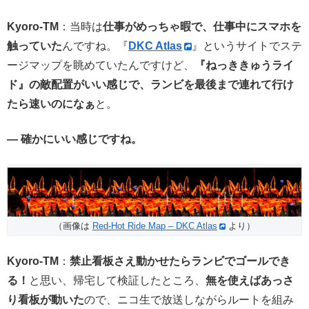
Kyoro-TM
：当時は
仕事がめっちゃ暇で、仕事中にスマホを
触っていた
んですね。『
DKC Atlas
』というサイトでステ
ージマップを眺めていたんですけど、
『ねっききゅうライ
ド』の敵配置がいい感じで、ランビを最後まで連れて行け
たら速いのになぁ
と。
— 確かにいい感じですね。
（画像は
Red-Hot Ride Map – DKC Atlas
より）
Kyoro-TM
：
禁止看板さえ動かせたらランビでゴールでき
る！
と思い、帰宅して検証したところ、
無を使えばあっさ
り看板が動いた
ので、ニコ生で放送しながらルートを組み