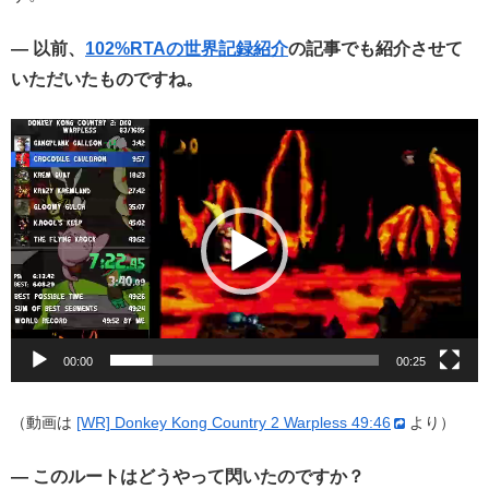
— 以前、
102%RTAの世界記録紹介
の記事でも紹介させて
いただいたものですね。
動
画
プ
レ
ー
ヤ
ー
00:00
00:25
（動画は
[WR] Donkey Kong Country 2 Warpless 49:46
より）
— このルートはどうやって閃いたのですか？