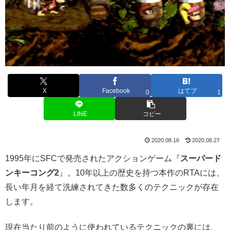
X
Facebook
はてブ
0
1
LINE
コピー
2020.08.16
2020.08.27
1995年にSFCで発売されたアクションゲーム『
スーパード
ンキーコング2
』。10年以上の歴史を持つ本作のRTAには、
長い年月を経て洗練されてきた数多くのテクニックが存在
します。
現在当たり前のように使われているテクニックの裏には、