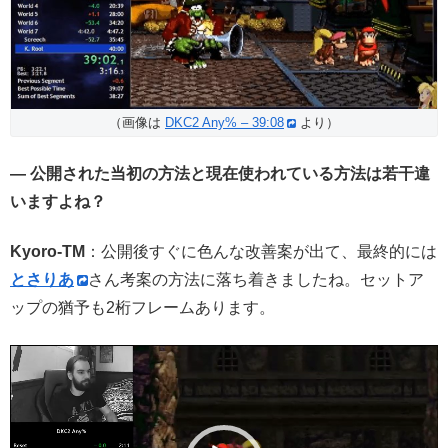
（画像は
DKC2 Any% – 39:08
より）
— 公開された当初の方法と現在使われている方法は若干違
いますよね？
Kyoro-TM
：公開後すぐに色んな改善案が出て、最終的には
とさりあ
さん考案の方法に落ち着きましたね。セットア
ップの猶予も2桁フレームあります。
動
画
プ
レ