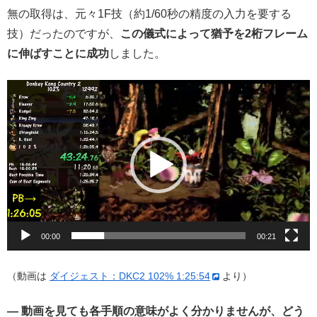
無の取得は、元々1F技（約1/60秒の精度の入力を要する
技）だったのですが、
この儀式によって猶予を2桁フレーム
に伸ばすことに成功
しました。
動
画
プ
レ
ー
ヤ
ー
00:00
00:21
（動画は
ダイジェスト：DKC2 102% 1:25:54
より）
— 動画を見ても各手順の意味がよく分かりませんが、どう