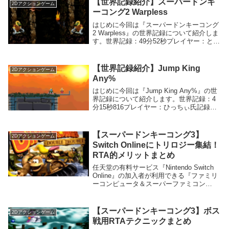
【世界記録紹介】スーパードンキ
2Dアクションゲーム
だけで...
ーコング2 Warpless
はじめに今回は『スーパードンキーコング
2 Warpless』の世界記録について紹介しま
す。世界記録：49分52秒プレイヤー：とん
こつ（筆者）記録動画：スーパードンキー
コング2とは『スーパードンキーコング2』
は1995年にレア社が開発し、任天...
【世界記録紹介】Jump King
2Dアクションゲーム
Any%
はじめに今回は『Jump King Any%』の世
界記録について紹介します。世界記録：4
分15秒816プレイヤー：ひっちぃ氏記録動
画：twitch.tv/videos/803976216Jump King
とは『Jump King』とは、20...
【スーパードンキーコング3】
2Dアクションゲーム
Switch Onlineにトリロジー集結！
RTA的メリットまとめ
任天堂の有料サービス『Nintendo Switch
Online』の加入者が利用できる『ファミリ
ーコンピュータ＆スーパーファミコン
Nintendo Switch Online』にて、12月18日
（金）に5つのゲームタイトルが追加され
まし...
【スーパードンキーコング3】ボス
2Dアクションゲーム
戦用RTAテクニックまとめ