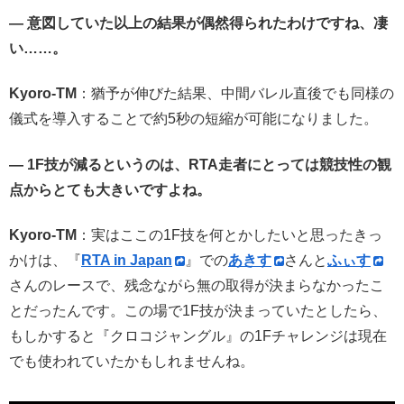
— 意図していた以上の結果が偶然得られたわけですね、凄
い……。
Kyoro-TM
：猶予が伸びた結果、中間バレル直後でも同様の
儀式を導入することで約5秒の短縮が可能になりました。
— 1F技が減るというのは、RTA走者にとっては競技性の観
点からとても大きいですよね。
Kyoro-TM
：実はここの1F技を何とかしたいと思ったきっ
かけは、『
RTA in Japan
』での
あきす
さんと
ふぃす
さんのレースで、残念ながら無の取得が決まらなかったこ
とだったんです。この場で1F技が決まっていたとしたら、
もしかすると『クロコジャングル』の1Fチャレンジは現在
でも使われていたかもしれませんね。