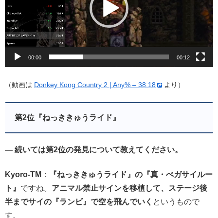
ー
ヤ
ー
00:00
00:12
（動画は
Donkey Kong Country 2 | Any% – 38:18
より）
第2位『ねっききゅうライド』
— 続いては第2位の発見について教えてください。
Kyoro-TM
：
『ねっききゅうライド』の『真・ぺガサイルー
ト』
ですね。
アニマル禁止サインを移植して、ステージ後
半までサイの『ランビ』で空を飛んでいく
というもので
す。