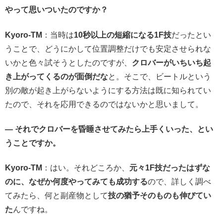
やって思いついたのですか？
Kyoro-TM
：当時は
10秒以上の短縮になる1F技
だったとい
うことで、どうにかして位置調整だけでも安定させられな
いかと色々試そうとしたのですが、
クロバーがいちいち起
き上がってくるのが面倒だな
と。そこで、ビートルという
別の敵が起き上がらないようにする方法は既に知られてい
たので、それを応用できるのではないかと思いまして。
— それでクロバーを昏睡させてみたら上手くいった、とい
うことですか。
Kyoro-TM
：はい。それどころか、
元々1F技だったはずな
のに、なぜか何度やってみても成功する
ので、詳しく調べ
てみたら、何と副産物として
技の猶予そのものも伸びてい
た
んですね。