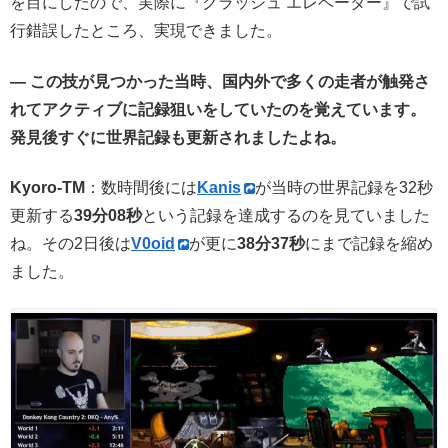
を目にしたので、実際に『クラッシュ エレベーター』で試
行錯誤したところ、実現できました。
— この技が見つかった当時、国内外で多くの走者が触発さ
れてアクティブに記録狙いをしていたのを覚えています。
発見後すぐに世界記録も更新されましたよね。
Kyoro-TM
：数時間後には
Kanis
が当時の世界記録を32秒
更新する
39分08秒
という記録を達成するのを見ていました
ね。その2日後は
V0oid
が更に
38分37秒
にまで記録を縮め
ました。