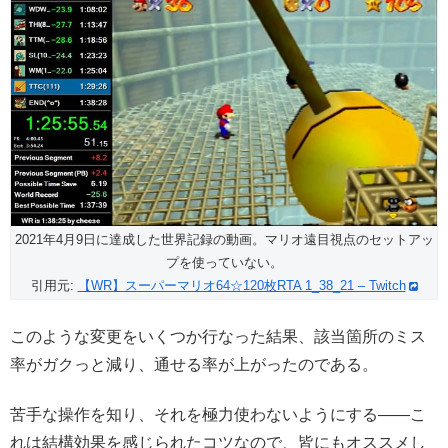
2021年4月9日に達成した世界記録の動画。マリオ遠目視点のセットアッ
プを使っていない。
引用元:
【WR】スーパーマリオ64☆120枚RTA 1_38_21 – Twitch
このような変更をいくつか行なった結果、該当箇所のミス
率がガクっと減り、通せる率が上がったのである。
苦手な操作を知り、それを極力使わないようにする――こ
れは結構効果を感じられたコツなので、皆にもオススメし