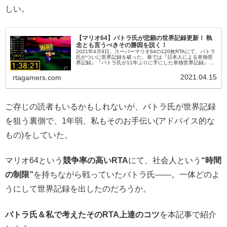
しい。
【マリオ64】バトラ氏が悲願の世界記録更新！ 執
念とも言うべきその勝因を説く！
2021年4月9日。スーパーマリオ64の120枚RTAにて、バトラ
氏がついに世界記録を破った。巷では『日本人による単独世
界記録』『バトラ氏が11年ぶりに手にした単独世界記録』と
いった点に注目が集まっているが、最も注目するべきは同氏
が世界記録を手にできた勝因だ。今回は、直近の120枚RTAの
2021.04.15
rtagamers.com
白熱具合を軽く振り返った後、その勝因を詳しく見ていく。
ご存じの読者もいるかもしれないが、バトラ氏が世界記録
を狙う裏側で、1年弱、私もそのお手伝い(アドバイス的な
もの)をしていた。
マリオ64という
競争率の高いRTA
にて、社会人という
“時間
の制限”
を持ちながら戦っていたバトラ氏――。一体どのよ
うにして世界記録を出したのだろうか。
バトラ氏＆私で考えたそのRTA上達のコツ
を本記事で紹介