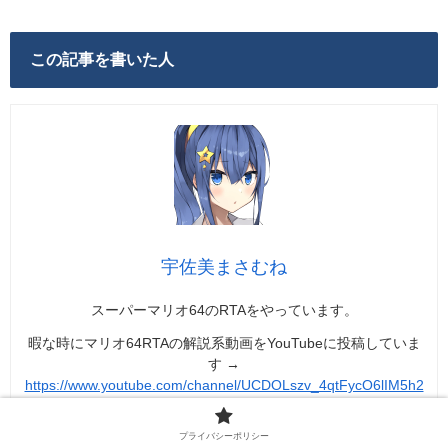
この記事を書いた人
宇佐美まさむね
スーパーマリオ64のRTAをやっています。
暇な時にマリオ64RTAの解説系動画をYouTubeに投稿していま
す →
https://www.youtube.com/channel/UCDOLszv_4qtFycO6lIM5h2
g
マリオ64RTAの情報サイトはこちら →
https://www.sm64rta.info/
プライバシーポリシー