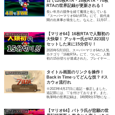
日で120枚RTA・16枚RTA・70枚
RTAの世界記録が更新される！
長い年月の競争を経て魔境と化している
『スーパーマリオ64のRTA』にて、前代未
聞の出来事が発生した。なんと、11月07日
～11日のたった4日で、3つのメインカテゴ
リの世界記録が更新されたのだ。せっかく
の機会なので、今回は各記録にどのような
【マリオ64】16枚RTAで人類初の
3Dアクションゲーム
背景があったのかを紹介していこう。
大快挙！ アッキー氏が47,823回リ
セットした末に15分切り！
2020年5月10日。スーパーマリオ64の人気
カテゴリ『16枚RTA』にて、ついに、人類
初の15分切りが達成された。プレイヤーは
アッキー氏で、タイムは14分59秒33。今回
は、直近1年の16枚RTAの過酷さと、15分
切りを達成したアッキー氏が何者なのかを
タイトル画面のリンクを操作！
3Dアクションゲーム
語り、そして最後に、アッキー氏へのイン
Back in Timeってどんな技？ #ス
タビューを紹介しよう！
カウォ流行れ
※2023年4月27日に追記・修正しました。
追記部には、▽を付けております。また、
執筆時の世界記録は、1時間9分37秒になっ
ております。「ゼルダの伝説 スカイウォ
ードソード」（以下スカウォ）のRTAで、
また事件が起こりました。「Revers...
【マリオ64】バトラ氏が悲願の世
3Dアクションゲーム