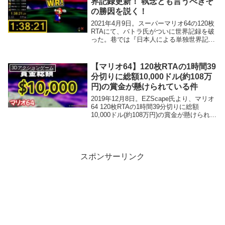
界記録更新！ 執念とも言うべきそ
の勝因を説く！
2021年4月9日。スーパーマリオ64の120枚
RTAにて、バトラ氏がついに世界記録を破
った。巷では『日本人による単独世界記
録』『バトラ氏が11年ぶりに手にした単独
世界記録』といった点に注目が集まってい
るが、最も注目するべきは同氏が世界記録
【マリオ64】120枚RTAの1時間39
3Dアクションゲーム
を手にできた勝因だ。今回は、直近の120
分切りに総額10,000ドル(約108万
枚RTAの白熱具合を軽く振り返った後、そ
円)の賞金が懸けられている件
の勝因を詳しく見ていく。
2019年12月8日。EZScape氏より、マリオ
64 120枚RTAの1時間39分切りに総額
10,000ドル(約108万円)の賞金が懸けられ
た。本記事では、この賞金にまつわる話
や、現在RTABCに懸けられている賞金に
関する話をする。
スポンサーリンク