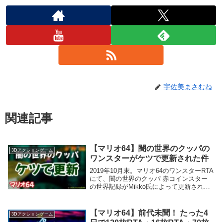
宇佐美まさむね
関連記事
【マリオ64】闇の世界のクッパの
3Dアクションゲーム
ワンスターがケツで更新された件
2019年10月末。マリオ64のワンスターRTA
にて、闇の世界のクッパ 赤コインスター
の世界記録がMikko氏によって更新された
のだが、そこでは、BLJ(ケツワープ)が使
われていたのである。本記事にて、この更
新の背景を語る。
【マリオ64】前代未聞！ たった4
3Dアクションゲーム