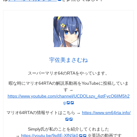
宇佐美まさむね
スーパーマリオ64のRTAをやっています。
暇な時にマリオ64RTAの解説系動画をYouTubeに投稿していま
す →
https://www.youtube.com/channel/UCDOLszv_4qtFycO6lIM5h2
g
マリオ64RTAの情報サイトはこちら →
https://www.sm64rta.info/
Simply氏が私のことを紹介してくれました
→
https://youtu.be/9p8E-XfNSk0
※英語の動画です