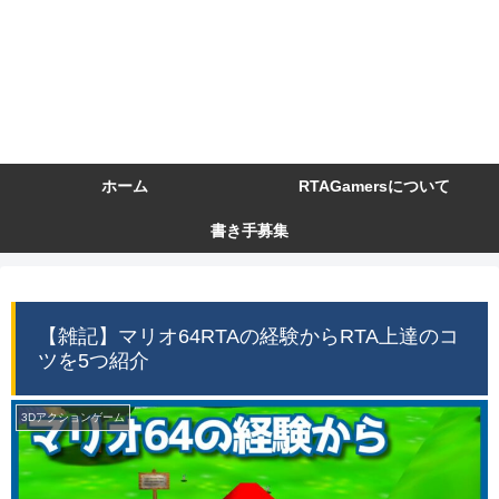
ホーム
RTAGamersについて
書き手募集
【雑記】マリオ64RTAの経験からRTA上達のコ
ツを5つ紹介
3Dアクションゲーム