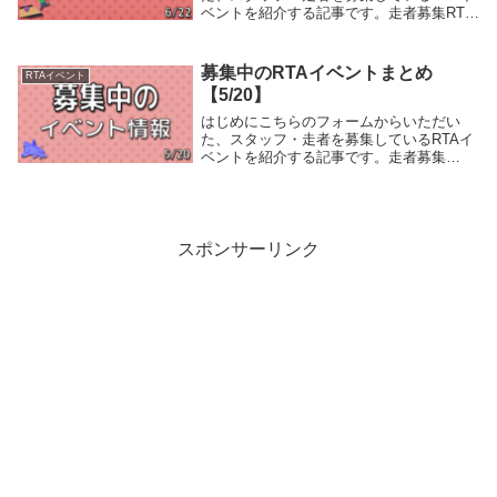
ベントを紹介する記事です。走者募集RTA
EXPERIENCE #12イベント概要平日の夜
に高頻度で開催したいイベントです。沢山
の走者・スタッフにオフラインイベント...
募集中のRTAイベントまとめ
RTAイベント
【5/20】
はじめにこちらのフォームからいただい
た、スタッフ・走者を募集しているRTAイ
ベントを紹介する記事です。走者募集
MANAthonイベント概要『MANAthon(マナ
ソン)』は、聖剣伝説(Mana)シリーズオン
リーのマラソン形式RTAイベントで...
スポンサーリンク