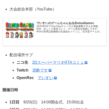
大会総合本部（YouTube）
でいすいのゲームちゃんねる/DeisuiGames
2020年8月でYouTubeチャンネル登録者数６万人を突破。
RTA、ゆっくり実況プレイ、ゲーム実況を投稿してます。
RTAの世界記録挑戦の生放送をメインに、任天堂ゲームの完
全攻略放送など、ほぼ毎日生放送してます…
配信場所サブ
ニコ生
2DスーパーマリオRTAコミュ
Twitch
泥酔です
OpenRec
でいすい
開催日時
1日目
9/20(日) 14:00開会式、15:00出走