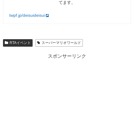
てます。
twpf.jp/deisuideisui
RTAイベント
スーパーマリオワールド
スポンサーリンク