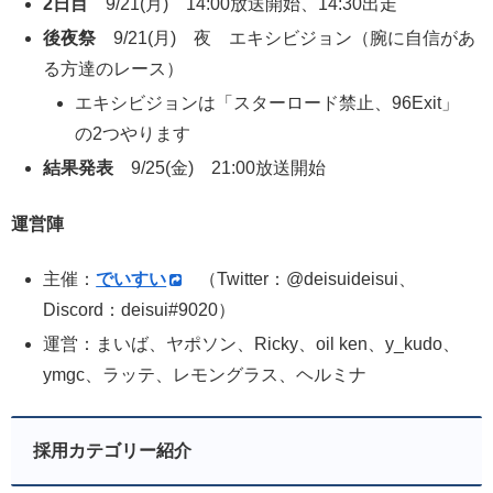
2日目
9/21(月) 14:00放送開始、14:30出走
後夜祭
9/21(月) 夜 エキシビジョン（腕に自信があ
る方達のレース）
エキシビジョンは「スターロード禁止、96Exit」
の2つやります
結果発表
9/25(金) 21:00放送開始
運営陣
主催：
でいすい
（Twitter：@deisuideisui、
Discord：deisui#9020）
運営：まいば、ヤポソン、Ricky、oil ken、y_kudo、
ymgc、ラッテ、レモングラス、ヘルミナ
採用カテゴリー紹介