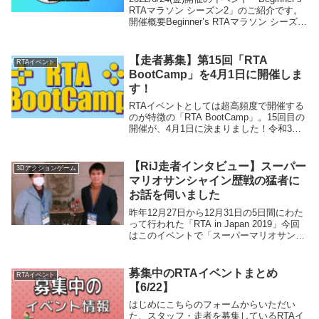
RTAマラソン シーズン2」のご紹介です。
開催概要Beginner’s RTAマラソン シーズン
2は、RTAを始めたばかりの方や、まだイ
ベントに出たことがない方に参加頂くこと
を目...
【走者募集】第15回「RTA
RTAイベント
BootCamp」を4月1日に開催しま
す！
RTAイベントとしては超高頻度で開催する
のが特徴の「RTA BootCamp」。15回目の
開催が、4月1日に決まりました！令和3年
度の始まりの1日を、RTA BootCampで一
緒に楽しく迎えましょう！このページで
は、4月1日開催の第15回...
【RiJ走者インタビュー】スーパー
3Dアクションゲーム
マリオサンシャイン歴戦の猛者に
お話を伺いました
昨年12月27日から12月31日の5日間にわた
って行われた「RTA in Japan 2019」今回
はこのイベントで「スーパーマリオサンシ
ャイン」を走ったお二人に話を伺いまし
た。トーボウさん（写真左）SMSのRTA黎
明期を支え、今までに18...
募集中のRTAイベントまとめ
RTAイベント
【6/22】
はじめにこちらのフォームからいただい
た、スタッフ・走者を募集しているRTAイ