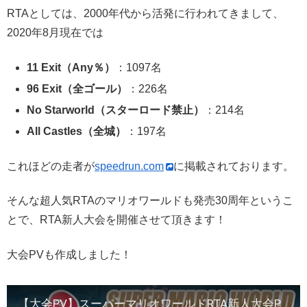
RTAとしては、2000年代から活発に行われてきまして、
2020年8月現在では
11 Exit（Any％）
：1097名
96 Exit（全ゴール）
：226名
No Starworld（スターロード禁止）
：214名
All Castles（全城）
：197名
これほどの走者が
speedrun.com
に掲載されております。
そんな超人気RTAのマリオワールドも発売30周年というこ
とで、RTA新人大会を開催させて頂きます！
大会PVも作成しました！
【大会PV】スーパーマリオワールドRTA新人大会PV！9/20～21開催【発売30周年企画】