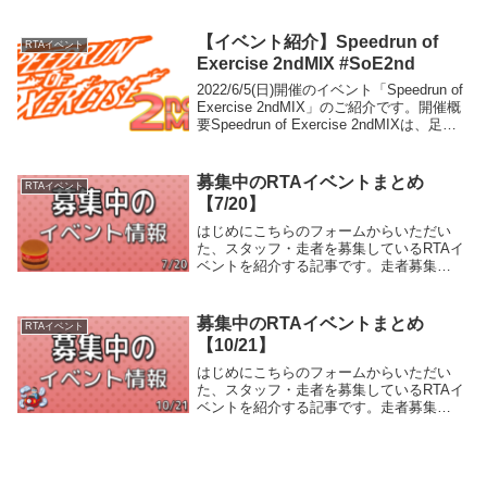
第5回不思議のダンジョンRTAフェスイベ
ント概要不思議のダンジョンRTAフェス(略
称:不思議RTAフェス、不思議フェス)は
【イベント紹介】Speedrun of
RTAイベント
「不...
Exercise 2ndMIX #SoE2nd
2022/6/5(日)開催のイベント「Speedrun of
Exercise 2ndMIX」のご紹介です。開催概
要Speedrun of Exercise 2ndMIXは、足、
腕、体全体を使ったゲーム、または足、
腕、体全体を使って操作する...
募集中のRTAイベントまとめ
RTAイベント
【7/20】
はじめにこちらのフォームからいただい
た、スタッフ・走者を募集しているRTAイ
ベントを紹介する記事です。走者募集
Urayasu RTA ～Dream Parade～イベント
概要『冒険』と『イマジネーション』を届
けるオフラインRTAイベント開催...
募集中のRTAイベントまとめ
RTAイベント
【10/21】
はじめにこちらのフォームからいただい
た、スタッフ・走者を募集しているRTAイ
ベントを紹介する記事です。走者募集
Tonkathon 5イベント概要気軽に色んなゲ
ームを披露していただくカジュアルなイベ
ントを目指しています。配信やRTAを始め
たば...