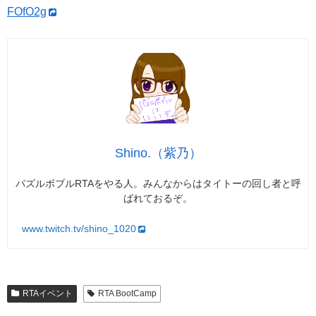
FOfO2g
Shino.（紫乃）
パズルボブルRTAをやる人。みんなからはタイトーの回し者と呼
ばれておるぞ。
www.twitch.tv/shino_1020
RTAイベント
RTA BootCamp