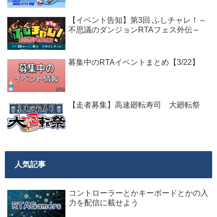
【イベント告知】第3回 ふしチャレ！～
不思議のダンジョンRTAフェス外伝～
募集中のRTAイベントまとめ【3/22】
【走者募集】高速廻転寿司 大廻転祭
人気記事
コントローラーとかキーボードとかの入
力を配信に載せよう