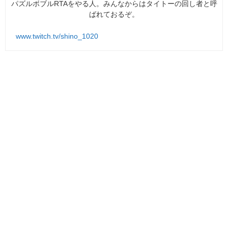
パズルボブルRTAをやる人。みんなからはタイトーの回し者と呼
ばれておるぞ。
www.twitch.tv/shino_1020