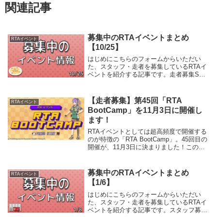
関連記事
募集中のRTAイベントまとめ
RTAイベント
【10/25】
はじめにこちらのフォームからいただい
た、スタッフ・走者を募集しているRTAイ
ベントを紹介する記事です。走者募集SFC
風来のシレン発売30周年記念 第20回風来
のシレンTA大会 -DASH-イベント概要SFC
風来のシレンの4ダンジョンをTAで...
【走者募集】第45回「RTA
RTAイベント
BootCamp」を11月3日に開催し
ます！
RTAイベントとしては超高頻度で開催する
のが特徴の「RTA BootCamp」。45回目の
開催が、11月3日に決まりました！このペ
ージでは、11月3日開催の第45回RTA
BootCampの概要やスケジュール、応募方
法などを紹介します。RT...
募集中のRTAイベントまとめ
RTAイベント
【1/6】
はじめにこちらのフォームからいただい
た、スタッフ・走者を募集しているRTAイ
ベントを紹介する記事です。スタッフ募集