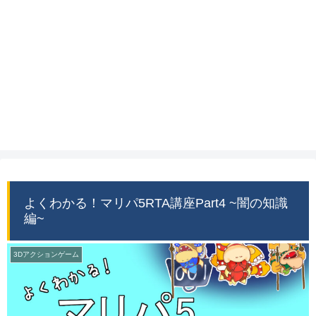
よくわかる！マリパ5RTA講座Part4 ~闇の知識
編~
3Dアクションゲーム