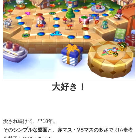
大好き！
愛され続けて、早18年。
その
シンプルな盤面
と、
赤マス・VSマスの多さ
でRTA走者