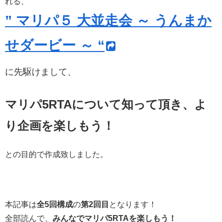
れる、
” マリパ５ 大並走会 ～ うんまか
せダービー ～ “
に先駆けまして、
マリパ5RTAについて知って頂き、よ
り企画を楽しもう！
との目的で作成致しました。
本記事は
全5回構成
の
第2回目
となります！
全部読んで、
みんなでマリパ5RTAを楽しもう！