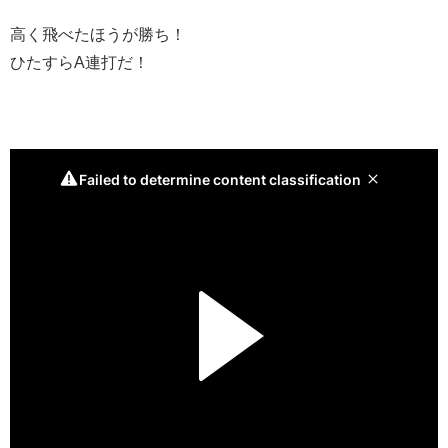
高く飛べたほうが勝ち！
ひたすらA連打だ！