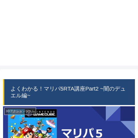
よくわかる！マリパ5RTA講座Part2 ~闇のデュ
エル編~
3Dアクションゲーム