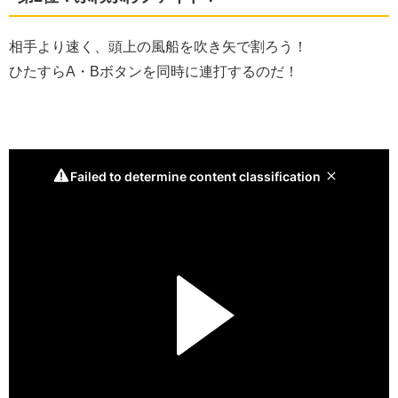
相手より速く、頭上の風船を吹き矢で割ろう！
ひたすらA・Bボタンを同時に連打するのだ！