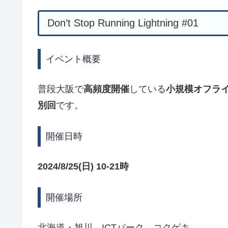
Don’t Stop Running Lightning #01
イベント概要
普段大阪で
高頻度開催
している
小規模オフライ
別回
です。
開催日時
2024/8/25(日) 10-21時
開催場所
北海道・旭川 ICTパーク コクゲキ