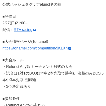
公式ハッシュタグ：#refunct冬の陣
■開催日
2/27(日)21:00~
配信：
RTA racing
■大会情報ページ(Tonamel)
https://tonamel.com/competition/5KLXn
■大会ルール
・Refunct Any% トーナメント形式の大会
・試合は1対1のBO3(3本中2本先取で勝利)、決勝のみBO5(5
本中3本先取で勝利)
・3位決定戦あり
■参加条件
・Refunct Any%が走れる