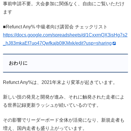
事前申請不要。大会参加に関係なく、自由にご覧いただけ
ます
■Refunct Any% 中級者向け講習会 チェックリスト
https://docs.google.com/spreadsheets/d/1CxxrnQX3isHg7s2
_hJ83mkaEf7uo47Qwfkajb0IKMxk/edit?usp=sharing
おわりに
Refunct Any%は、2021年末より変革が起きています。
新しい技の発見と開発が進み、それに触発された走者によ
る世界記録更新ラッシュが続いているのです。
その影響でリーダーボード全体が活発になり、新規走者も
増え、国内走者も盛り上がっています。