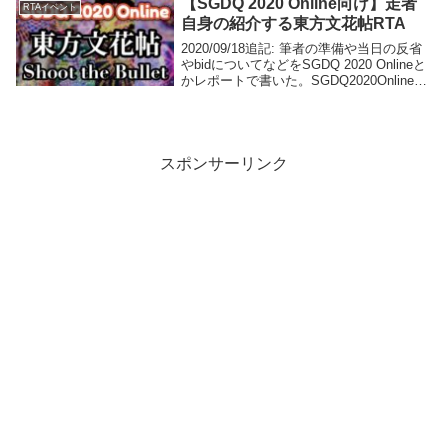
【SGDQ 2020 Online向け】走者
RTAイベント
で...
自身の紹介する東方文花帖RTA
2020/09/18追記: 筆者の準備や当日の反省
やbidについてなどをSGDQ 2020 Onlineと
かレポートで書いた。SGDQ2020Online日
本勢振り返り配信と併せて見てみると面白
いかも知れない。はじめに8月17(月)~23
日...
スポンサーリンク