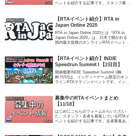
ベントを紹介する記事です。スタッフ募集
Long Speedrun Summit 2023イベント概要
『Long Speedrun Summit』は、他のRTA
イベン...
【RTAイベント紹介】RTA in
RTAイベント
Japan Online 2020
RTA in Japan Online 2020とは『RTA in
Japan Online 2020』は、日本で開かれる
国内最大規模のオンラインRTAイベントで
す。冬にはオフラインイベント（2020年冬
イベントはオンライン開催が決定済み）...
【RTAイベント紹介】INDIE
RTAイベント
Speedrun Summit I 【2日目】
開催概要INDIE Speedrun Summit I(略
称:ISSI)は、インディーゲーム限定のオン
ラインRTAマラソンイベントです。インデ
ィーゲームは RTA in Japan などのオール
ジャンルRTAイベントだとメジャータイト
ルの影...
募集中のRTAイベントまとめ
RTAイベント
【11/18】
はじめにこちらのフォームからいただい
た、スタッフ・走者を募集しているRTAイ
ベントを紹介する記事です。走者募集あい
かたりRTAイベント概要『あいかたりRTA
～そこに愛はあるんか～』は、プレイヤー
がRTAを披露しながら、RTAとしての解説