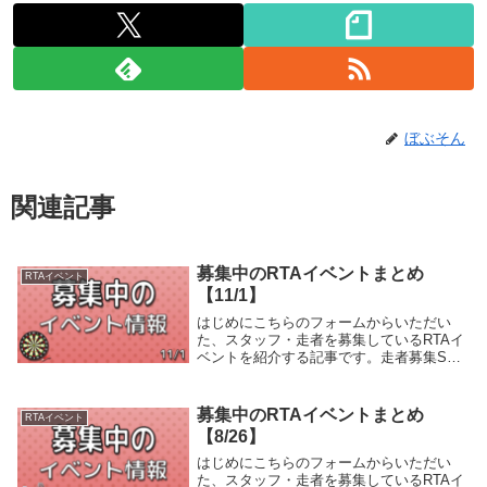
ぼぶそん
関連記事
募集中のRTAイベントまとめ
RTAイベント
【11/1】
はじめにこちらのフォームからいただい
た、スタッフ・走者を募集しているRTAイ
ベントを紹介する記事です。走者募集SFC
風来のシレン発売30周年記念 第20回風来
のシレンTA大会 -DASH-イベント概要SFC
風来のシレンの4ダンジョンをTAで...
募集中のRTAイベントまとめ
RTAイベント
【8/26】
はじめにこちらのフォームからいただい
た、スタッフ・走者を募集しているRTAイ