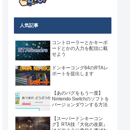
人気記事
コントローラーとかキーボ
ードとかの入力を配信に載
せよう
ドンキーコング64のRTAレ
ポートを提出します
【あのバグをもう一度】
Nintendo Switchのソフトを
バージョンダウンする方法
【スーパードンキーコン
グ】RTA技『大化の改新』