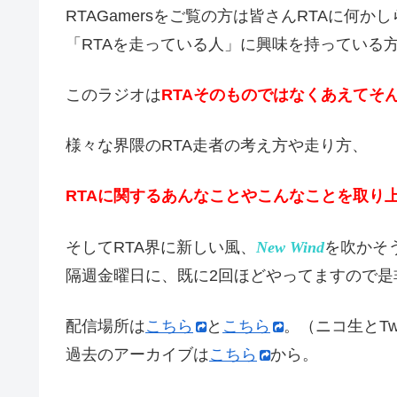
RTAGamersをご覧の方は皆さんRTAに何
「RTAを走っている人」に興味を持っている
このラジオは
RTAそのものではなくあえてそ
様々な界隈のRTA走者の考え方や走り方、
RTAに関するあんなことやこんなことを取り
そしてRTA界に新しい風、
New Wind
を吹かそ
隔週金曜日に、既に2回ほどやってますので是
配信場所は
こちら
と
こちら
。（ニコ生とTw
過去のアーカイブは
こちら
から。