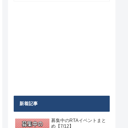
新着記事
募集中のRTAイベントまと
め【7/12】