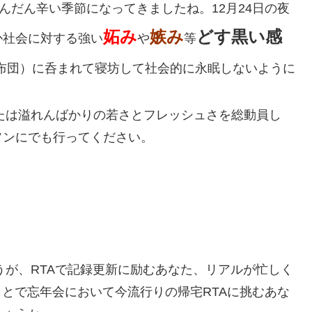
んだん辛い季節になってきましたね。12月24日の夜
妬み
嫉み
どす黒い感
か社会に対する強い
や
等
布団）に呑まれて寝坊して社会的に永眠しないように
なたは溢れんばかりの若さとフレッシュさを総動員し
ソンにでも行ってください。
うが、RTAで記録更新に励むあなた、リアルが忙しく
ことで忘年会において今流行りの帰宅RTAに挑むあな