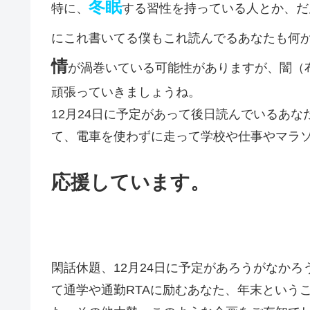
冬眠
特に、
する習性を持っている人とか、だ
にこれ書いてる僕もこれ読んでるあなたも何
情
が渦巻いている可能性がありますが、闇（
頑張っていきましょうね。
12月24日に予定があって後日読んでいるあ
て、電車を使わずに走って学校や仕事やマラ
応援しています。
閑話休題、12月24日に予定があろうがなかろ
て通学や通勤RTAに励むあなた、年末という