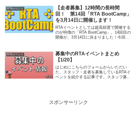
この度5周年を迎え、国内外問わず再び盛
り上がりつつある...
【走者募集】12時間の長時間
RTAイベント
回！ 第14回「RTA BootCamp」
を3月14日に開催します！
RTAイベントとしては超高頻度で開催する
のが特徴の「RTA BootCamp」。14回目の
開催が、3月14日に決まりました！今回は
なんと、当イベント2回目の長時間回！
正午から12時間、たっぷりじっくりRTAを
楽しみましょう！このページでは...
募集中のRTAイベントまとめ
RTAイベント
【1/20】
はじめにこちらのフォームからいただい
た、スタッフ・走者を募集しているRTAイ
ベントを紹介する記事です。スタッフ募集
第5回不思議のダンジョンRTAフェスイベ
ント概要不思議のダンジョンRTAフェス(略
称:不思議RTAフェス、不思議フェス)は
「不...
スポンサーリンク