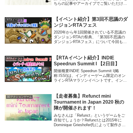
ちらの記事やアーカイブでご覧いただけま
すので、併せてご覧ください。Road to the
Recordとは参加していただいた走者に記録
を更新して...
【イベント紹介】第3回不思議のダ
RTAイベント
ンジョンRTAフェス
2020年から年1回開催されている不思議の
ダンジョンRTAの祭典、「第3回不思議の
ダンジョンRTAフェス」について今回も主
催者の私がご紹介します。過去大会の記事
はこちら【RTAイベント】不思議のダンジ
ョンシリーズRTAフェス開催！【RTAイ...
【RTAイベント紹介】INDIE
RTAイベント
Speedrun Summit I 【2日目】
開催概要INDIE Speedrun Summit I(略
称:ISSI)は、インディーゲーム限定のオン
ラインRTAマラソンイベントです。インデ
ィーゲームは RTA in Japan などのオール
ジャンルRTAイベントだとメジャータイト
ルの影...
【走者募集】Refunct mini
3Dアクションゲーム
Tournament in Japan 2020 秋の
陣が開催されます！
みなさんは「Refunct」というゲームをご
存知でしょうか？Refunctとは2015年に
Dominique Grieshofer氏によって製作され
た、一人称視点のパルクールゲームです。