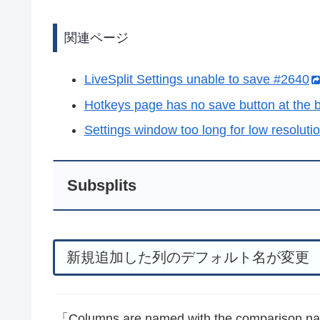
関連ページ
LiveSplit Settings unable to save #2640
Hotkeys page has no save button at the 
Settings window too long for low resolut
Subsplits
新規追加した列のデフォルト名が変更
Columns are named with the comparison nam