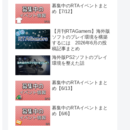
募集中のRTAイベントまと
め【7/12】
【月刊RTAGamers】海外版
ソフトのプレイ環境を構築
するには 2026年6月の投
稿記事まとめ
海外版PS2ソフトのプレイ
環境を整えた話
募集中のRTAイベントまと
め【6/13】
募集中のRTAイベントまと
め【6/6】