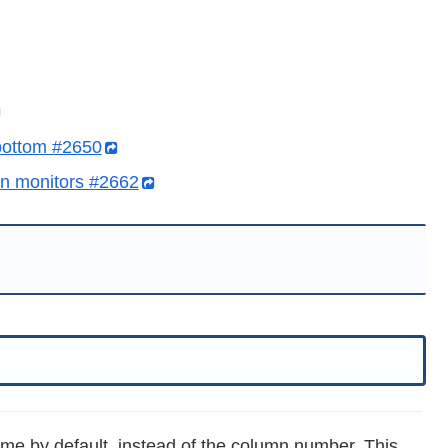
bottom #2650
ion monitors #2662
e by default, instead of the column number. This