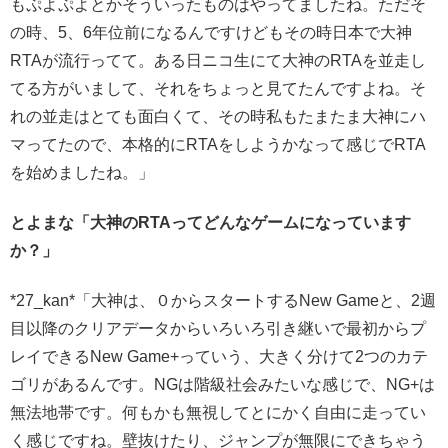
もぷよぷよとかそういったものはやってましたね。ただそ
の時、5、6年位前になるんですけどもその時日本で大神
RTAが流行ってて。ある日ニコ生にて大神のRTAを並走し
てる方がいまして、それをちょっと見てたんですよね。そ
れの並走はとても面白くて、その時私もたまたま大神にハ
マってたので、本格的にRTAをしようかなって感じでRTA
を始めましたね。」
とよまな「大神のRTAってどんなゲームになっています
か？」
*27_kan*「大神は、０からスタートするNew Gameと、2週
目以降のクリアデータからいろいろ引き継いで最初からプ
レイできるNew Game+っていう、大きく分けて2つのカテ
ゴリがあるんです。NGは階級社会みたいな感じで、NG+は
無法地帯です。何もかも無視してとにかく自由に走ってい
く感じですね。壁抜けたり、ジャンプが無限にできちゃう