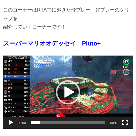
このコーナーはRTA中に起きた珍プレー・好プレーのクリ
ップを
紹介していくコーナーです！
スーパーマリオオデッセイ Pluto+
動
画
プ
レ
ー
ヤ
ー
00:00
00:49