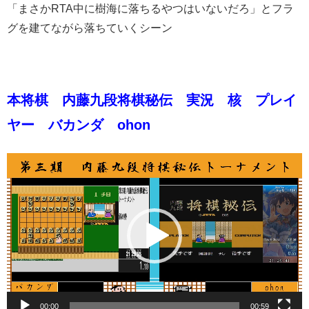
「まさかRTA中に樹海に落ちるやつはいないだろ」とフラ
グを建てながら落ちていくシーン
本将棋 内藤九段将棋秘伝 実況 核 プレイ
ヤー バカンダ ohon
動
画
プ
レ
ー
ヤ
ー
00:00
00:59