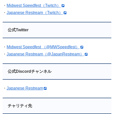
・
Midwest Speedfest（Twitch）
・
Japanese Restream（Twitch）
公式Twitter
・
Midwest Speedfest （@
MWSpeedfest
）
・
Japanese Restream（@
JapanRestream
）
公式Discordチャンネル
・
Japanese Restream
チャリティ先