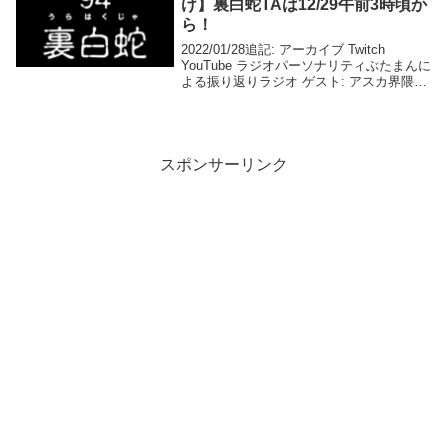
け】裏白蛇TAは12/29午前3時頃か
ら！
2022/01/28追記: アーカイブ Twitch
YouTube ラジオパーソナリティぶたまんに
よる振り返りラジオ ゲスト: アスカ界隈の
未来を憂うロック氏 ゲスト: MVPことマグ
ロ大好きもっかん氏 ゲスト: 秘められし過
去が明かされ...
スポンサーリンク