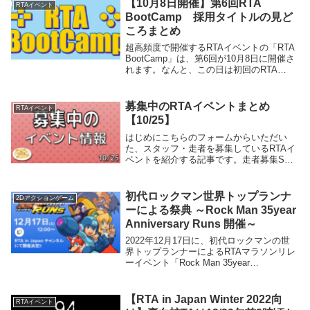
【10月8日開催】第6回RTA
RTAイベント
BootCamp 採用タイトルの見ど
ころまとめ
超高頻度で開催するRTAイベントの「RTA
BootCamp」は、第6回が10月8日に開催さ
れます。なんと、この日は初回のRTA
BootCampから数えてちょうど3カ月です。
いかに高頻度かが伝わってきますね。この
記事では、採用された全5タ...
募集中のRTAイベントまとめ
RTAイベント
【10/25】
はじめにこちらのフォームからいただい
た、スタッフ・走者を募集しているRTAイ
ベントを紹介する記事です。走者募集SFC
風来のシレン発売30周年記念 第20回風来
のシレンTA大会 -DASH-イベント概要SFC
風来のシレンの4ダンジョンをTAで...
初代ロックマン世界トップランナ
2Dアクションゲーム
ーによる祭典 ～Rock Man 35year
Anniversary Runs 開催～
2022年12月17日に、初代ロックマンの世
界トップランナーによるRTAマラソンリレ
ーイベント「Rock Man 35year
Anniversary Runs」を開催します。この日
は初代ロックマン第1作の発売日であり、
2022年は35周年...
【RTA in Japan Winter 2022向
RTAイベント