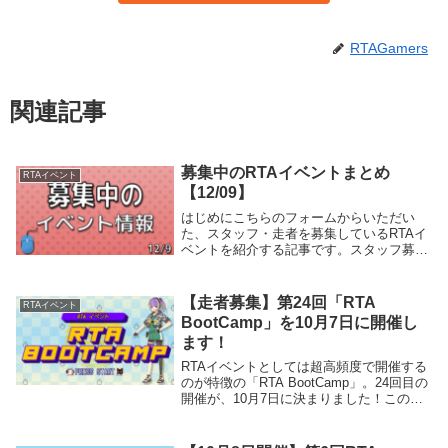
RTAGamers
関連記事
募集中のRTAイベントまとめ
RTAイベント
【12/09】
はじめにこちらのフォームからいただい
た、スタッフ・走者を募集しているRTAイ
ベントを紹介する記事です。スタッフ募集
第5回不思議のダンジョンRTAフェスイベ
ント概要不思議のダンジョンRTAフェス(略
称:不思議RTAフェス、不思議フェス)は
【走者募集】第24回「RTA
RTAイベント
「不...
BootCamp」を10月7日に開催し
ます！
RTAイベントとしては超高頻度で開催する
のが特徴の「RTA BootCamp」。24回目の
開催が、10月7日に決まりました！このペ
ージでは、10月7日開催の第24回RTA
BootCampの概要やスケジュール、応募方
法などを紹介します。RT...