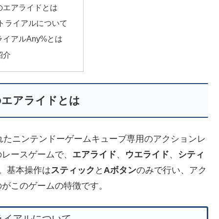
のエアライドとは
トライアルについて
イアルAny%とは
紹介
のエアライドとは
されたニンテンドーゲームキューブ専用のアクションレ
のレースゲームで、
エアライド
、
ウエライド
、
シティ
。基本操作は
スティック
と
Aボタン
のみで行い、アク
のがこのゲームの特徴です。
ライアルについて