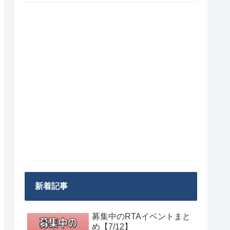
新着記事
募集中のRTAイベントまと
め【7/12】