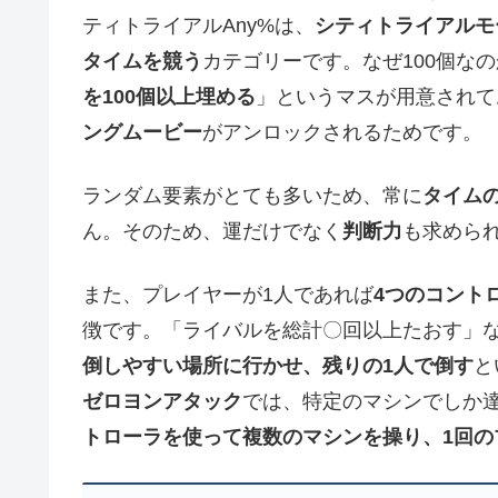
ティトライアルAny%は、
シティトライアルモ
タイムを競う
カテゴリーです。なぜ100個な
を100個以上埋める
」というマスが用意されて
ングムービー
がアンロックされるためです。
ランダム要素がとても多いため、常に
タイム
ん。そのため、運だけでなく
判断力
も求めら
また、プレイヤーが1人であれば
4つのコント
徴です。「ライバルを総計〇回以上たおす」
倒しやすい場所に行かせ、残りの1人で倒す
と
ゼロヨンアタック
では、特定のマシンでしか
トローラを使って複数のマシンを操り、1回の