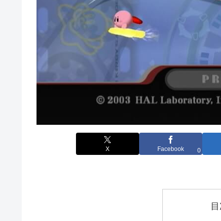
X
Facebook
0
目