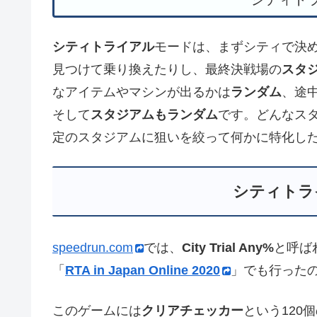
シティトライアル
モードは、まずシティで決
見つけて乗り換えたりし、最終決戦場の
スタ
なアイテムやマシンが出るかは
ランダム
、途
そして
スタジアムもランダム
です。どんなス
定のスタジアムに狙いを絞って何かに特化し
シティトラ
speedrun.com
では、
City Trial Any%
と呼ば
「
RTA in Japan Online 2020
」でも行った
このゲームには
クリアチェッカー
という120