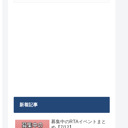
新着記事
募集中のRTAイベントまと
め【7/12】