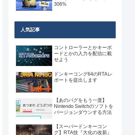
306%
人気記事
コントローラーとかキーボ
ードとかの入力を配信に載
せよう
ドンキーコング64のRTAレ
ポートを提出します
【あのバグをもう一度】
Nintendo Switchのソフトを
バージョンダウンする方法
【スーパードンキーコン
グ】RTA技『大化の改新』