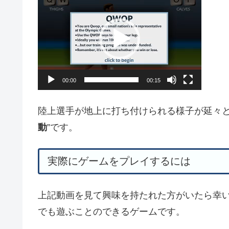
画
プ
レ
ー
ヤ
00:00
00:15
ー
陸上選手が地上に打ち付けられる様子が延々と
動
”です。
実際にゲームをプレイするには
上記動画を見て興味を持たれた方がいたら幸い
でも遊ぶことのできるゲームです。