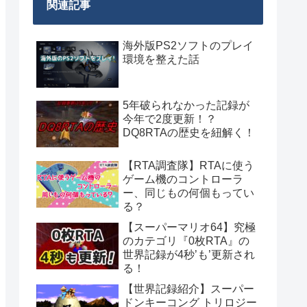
関連記事
海外版PS2ソフトのプレイ
環境を整えた話
5年破られなかった記録が
今年で2度更新！？
DQ8RTAの歴史を紐解く！
【RTA調査隊】RTAに使う
ゲーム機のコントローラ
ー、同じもの何個もってい
る？
【スーパーマリオ64】究極
のカテゴリ『0枚RTA』の
世界記録が4秒’も’更新され
る！
【世界記録紹介】スーパー
ドンキーコング トリロジー