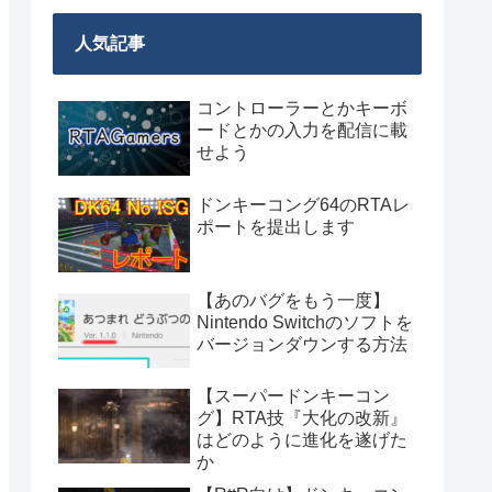
人気記事
コントローラーとかキーボ
ードとかの入力を配信に載
せよう
ドンキーコング64のRTAレ
ポートを提出します
【あのバグをもう一度】
Nintendo Switchのソフトを
バージョンダウンする方法
【スーパードンキーコン
グ】RTA技『大化の改新』
はどのように進化を遂げた
か