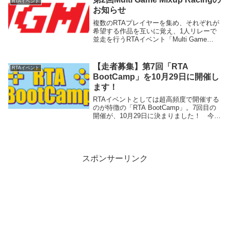
RTAイベント
だ！ お兄さんのパズルボブルはす～っご
お知らせ
く速いから、みんなも見逃さないように、
しっかりお勉強しようね！
複数のRTAプレイヤーを集め、それぞれが
希望する作品を互いに覚え、1人リレーで
並走を行うRTAイベント「Multi Game
Mixup Racing」、第２回が7月7日に開催さ
れます。Multi Game Mixup Racingとは？
先...
【走者募集】第7回「RTA
RTAイベント
BootCamp」を10月29日に開催し
ます！
RTAイベントとしては超高頻度で開催する
のが特徴の「RTA BootCamp」。7回目の
開催が、10月29日に決まりました！ 今月
も元気に月2回開催です。このページで
は、10月29日開催の第7回RTA BootCamp
の概要やスケジュール、...
スポンサーリンク