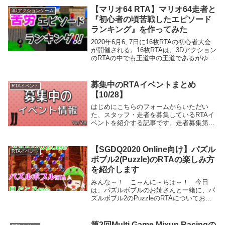
ンRTAイベント 「第4回不思議のダンジョ
【マリオ64 RTA】マリオ64走者と
3Dアクションゲーム
ンRT...
『初心者の頃苦戦したエピソード
ランキング』を作ってみた
2020年6月6, 7日に16枚RTAの初心者大会
が開催される。16枚RTAは、3Dアクション
のRTAの中でも王道中の王道であるがゆえ
に、今さら見どころなどを語っても面白く
ないだろう。そこで今回は、大会運営者に
声をかけ、初心者ならではのテーマでラン
募集中のRTAイベントまとめ
RTAイベント
キングを作ってみることにした。
【10/28】
はじめにこちらのフォームからいただい
た、スタッフ・走者を募集しているRTAイ
ベントを紹介する記事です。走者募集第18
回風来のシレンTA大会 ～Rock The
Answers～イベント概要スーパーファミコ
ン版（Wii VC版含む）「不思議の...
【SGDQ2020 Online向け】パズル
RTAイベント
ボブル2(Puzzle)のRTAの楽しみ方
を紹介します
みんな～！ こ～んに～ちは～！ 今日
は、パズルボブルのお姉さんと一緒に、パ
ズルボブル2のPuzzleのRTAについてお勉
強しようね！実は今度、SGDQっていうと
～っても大きなRTAイベントで、パズルボ
ブルのposhiお兄さんがこのRTAを走るん
第2回Multi Game Mixup Racingの