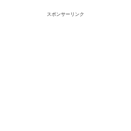
RTA in Japanのtwitchチャンネ...
スポンサーリンク