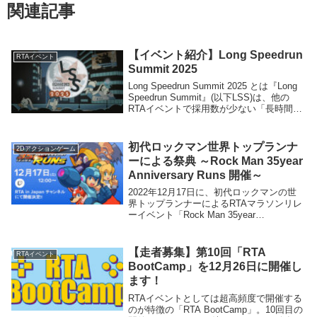
関連記事
【イベント紹介】Long Speedrun
RTAイベント
Summit 2025
Long Speedrun Summit 2025 とは『Long
Speedrun Summit』(以下LSS)は、他の
RTAイベントで採用数が少ない「長時間
RTA」をテーマにしたオンラインRTAイベ
ントです。最短のAny%カテゴリでも長...
初代ロックマン世界トップランナ
2Dアクションゲーム
ーによる祭典 ～Rock Man 35year
Anniversary Runs 開催～
2022年12月17日に、初代ロックマンの世
界トップランナーによるRTAマラソンリレ
ーイベント「Rock Man 35year
Anniversary Runs」を開催します。この日
は初代ロックマン第1作の発売日であり、
2022年は35周年...
【走者募集】第10回「RTA
RTAイベント
BootCamp」を12月26日に開催し
ます！
RTAイベントとしては超高頻度で開催する
のが特徴の「RTA BootCamp」。10回目の