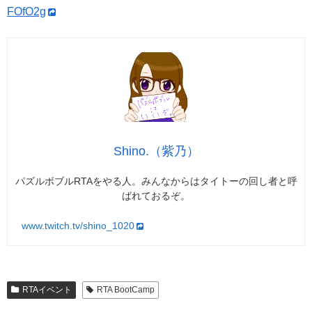
FOfO2g
Shino.（紫乃）
パズルボブルRTAをやる人。みんなからはタイトーの回し者と呼
ばれておるぞ。
www.twitch.tv/shino_1020
RTAイベント
RTA BootCamp