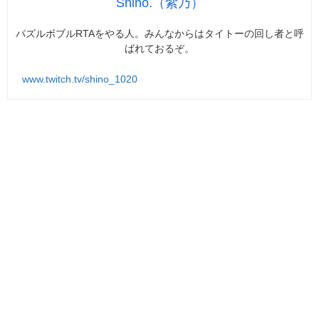
Shino.（紫乃）
パズルボブルRTAをやる人。みんなからはタイトーの回し者と呼
ばれておるぞ。
www.twitch.tv/shino_1020