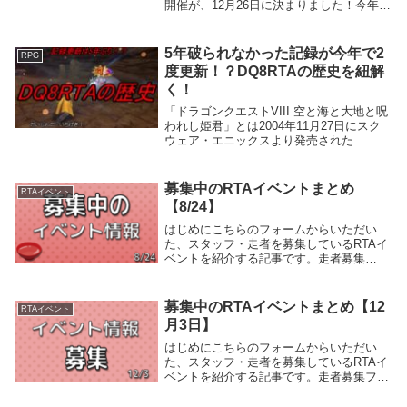
開催が、12月26日に決まりました！今年最
後のRTA BootCampは、記念すべき第10
回！ 来年も高頻度で開催していきたいで
すね。このページでは、...
5年破られなかった記録が今年で2
RPG
度更新！？DQ8RTAの歴史を紐解
く！
「ドラゴンクエストVIII 空と海と大地と呪
われし姫君」とは2004年11月27日にスク
ウェア・エニックスより発売された
PlayStation 2用ロールプレイングゲーム
（RPG）であり、ドラゴンクエストシリー
ズのナンバリングタイトルとして...
募集中のRTAイベントまとめ
RTAイベント
【8/24】
はじめにこちらのフォームからいただい
た、スタッフ・走者を募集しているRTAイ
ベントを紹介する記事です。走者募集
SoRR - SQEX Only RaidRelayイベント概
要新旧スクエニゲーのみを取り扱ったRTA
レイドリレーイベントです。開...
募集中のRTAイベントまとめ【12
RTAイベント
月3日】
はじめにこちらのフォームからいただい
た、スタッフ・走者を募集しているRTAイ
ベントを紹介する記事です。走者募集フリ
ゲRTAフェス2イベント概要フリーゲーム
をテーマにしたRTAイベントです。当日は