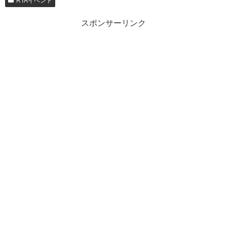
RTAイベント
スポンサーリンク