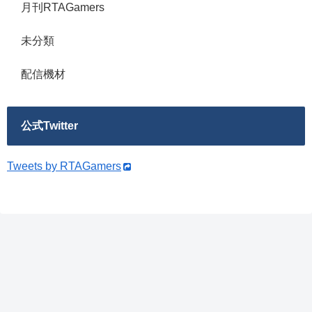
月刊RTAGamers
未分類
配信機材
公式Twitter
Tweets by RTAGamers