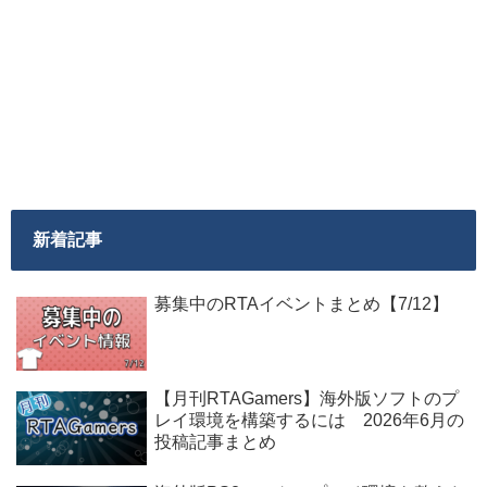
新着記事
募集中のRTAイベントまとめ【7/12】
【月刊RTAGamers】海外版ソフトのプ
レイ環境を構築するには 2026年6月の
投稿記事まとめ