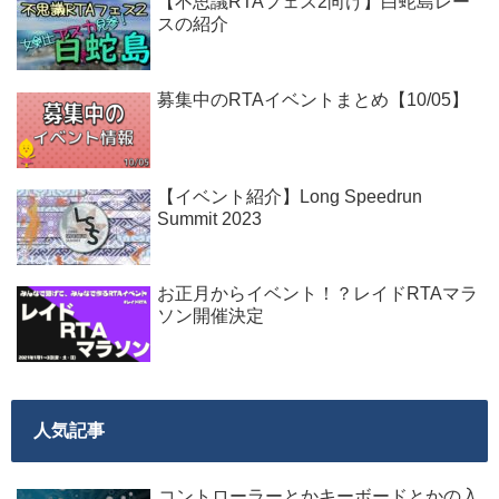
【不思議RTAフェス2向け】白蛇島レー
スの紹介
募集中のRTAイベントまとめ【10/05】
【イベント紹介】Long Speedrun
Summit 2023
お正月からイベント！？レイドRTAマラ
ソン開催決定
人気記事
コントローラーとかキーボードとかの入