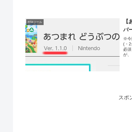
【あ
RTAツール
バ
※今
(・2
必須
が、
スポ