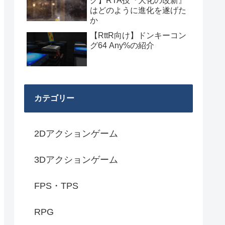
グ】RTA技『大化の改新』
はどのように進化を遂げた
か
【RttR向け】ドンキーコン
グ64 Any%の紹介
カテゴリー
2Dアクションゲーム
3Dアクションゲーム
FPS・TPS
RPG