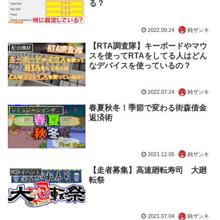
る？
2022.09.24
鈍ザンキ
【RTA調査隊】キーボードやマウ
配信機材
スを使ってRTAをしてる人はどん
なデバイスを使っているの？
2022.07.24
鈍ザンキ
春夏秋冬！季節で変わる街森借金
シミュレーションゲーム
返済術
2021.12.05
鈍ザンキ
【走者募集】高速廻転寿司 大廻
RTAイベント
転祭
2021.07.04
鈍ザンキ