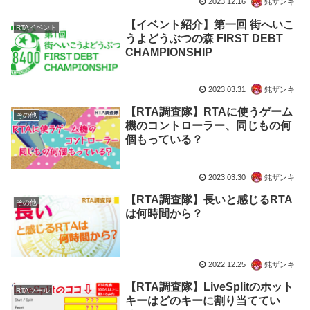
2023.12.16
鈍ザンキ
【イベント紹介】第一回 街へいこ
RTAイベント
うよどうぶつの森 FIRST DEBT
CHAMPIONSHIP
2023.03.31
鈍ザンキ
【RTA調査隊】RTAに使うゲーム
その他
機のコントローラー、同じもの何
個もっている？
2023.03.30
鈍ザンキ
【RTA調査隊】長いと感じるRTA
その他
は何時間から？
2022.12.25
鈍ザンキ
【RTA調査隊】LiveSplitのホット
RTAツール
キーはどのキーに割り当ててい