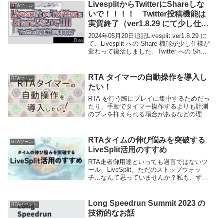
た。ver1....
LivesplitからTwitterにShareしな
RTAツール
いで！！！！ Twitter投稿機能は
実質終了（ver1.8.29 にて少し仕様
が変わって復活）
2024年05月20日追記Livesplit ver1.8.29 に
て、Livesplit への Share 機能が少し仕様が
変わって復活しました。Twitter への Share
機能が復活する可能性は低いので、手動で
スクショを取って T...
RTA タイマーの自動操作を導入し
RTAツール
たい！
RTA を行う際にプレイに集中するためだっ
たり、手動でタイマー操作するよりも計測
のブレを抑えられる場合があるなどの理由
で、タイマー操作を自動化するツールがあ
ります。タイマー操作の自動化で主に使わ
れているツールが 4 つあります。Auto S...
RTAタイムの伸び悩みを突破する
RTAツール
LiveSplit活用のすすめ
RTA走者御用達といっても過言ではないツ
ール、LiveSplit。ただのストップウォッ
チ…なんて思っていませんか？私も、ずっ
とそう思っていたひとりです。LiveSplitは
使えば使うほど、RTA上達のためのヒント
がたくさん蓄積されます。本記...
Long Speedrun Summit 2023 の
RTAイベント
技術的なお話