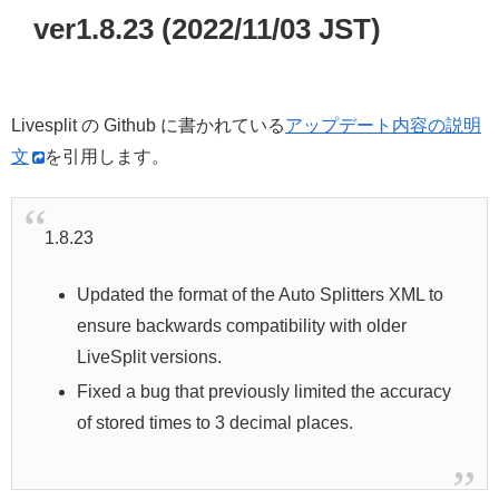
ver1.8.23 (2022/11/03 JST)
Livesplit の Github に書かれている
アップデート内容の説明
文
を引用します。
1.8.23
Updated the format of the Auto Splitters XML to
ensure backwards compatibility with older
LiveSplit versions.
Fixed a bug that previously limited the accuracy
of stored times to 3 decimal places.