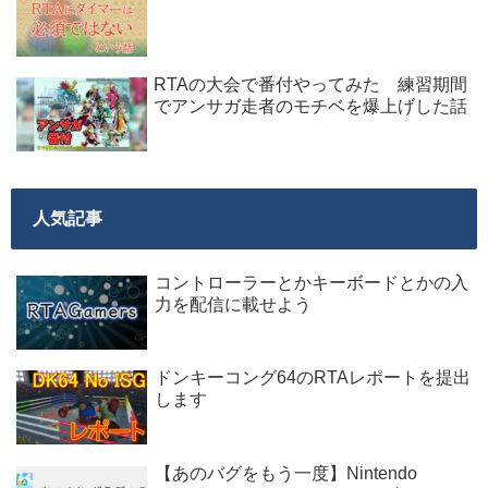
RTAの大会で番付やってみた 練習期間
でアンサガ走者のモチベを爆上げした話
人気記事
コントローラーとかキーボードとかの入
力を配信に載せよう
ドンキーコング64のRTAレポートを提出
します
【あのバグをもう一度】Nintendo